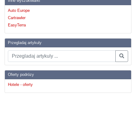
Inne wyszukiwarki
Auto Europe
Cartrawler
EasyTerra
Przegladaj artykuly
Oferty podrózy
Hotele - oferty