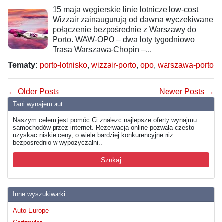
15 maja węgierskie linie lotnicze low-cost
Wizzair zainaugurują od dawna wyczekiwane
połączenie bezpośrednie z Warszawy do
Porto. WAW-OPO – dwa loty tygodniowo
Trasa Warszawa-Chopin –...
Tematy:
porto-lotnisko
,
wizzair-porto
,
opo
,
warszawa-porto
← Older Posts
Newer Posts →
Tani wynajem aut
Naszym celem jest pomóc Ci znalezc najlepsze oferty wynajmu
samochodów przez internet. Rezerwacja online pozwala czesto
uzyskac niskie ceny, o wiele bardziej konkurencyjne niz
bezposrednio w wypozyczalni..
Szukaj
Inne wyszukiwarki
Auto Europe