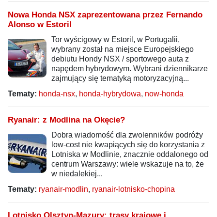
Nowa Honda NSX zaprezentowana przez Fernando
Alonso w Estoril
Tor wyścigowy w Estoril, w Portugalii,
wybrany został na miejsce Europejskiego
debiutu Hondy NSX / sportowego auta z
napędem hybrydowym. Wybrani dziennikarze
zajmujący się tematyką motoryzacyjną...
Tematy:
honda-nsx
,
honda-hybrydowa
,
now-honda
Ryanair: z Modlina na Okęcie?
Dobra wiadomość dla zwolenników podróży
low-cost nie kwapiących się do korzystania z
Lotniska w Modlinie, znacznie oddalonego od
centrum Warszawy: wiele wskazuje na to, że
w niedalekiej...
Tematy:
ryanair-modlin
,
ryanair-lotnisko-chopina
Lotnisko Olsztyn-Mazury: trasy krajowe i