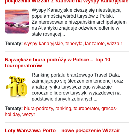
połączenia Wizzair z Katowic na Wyspy Kanaryjskie
Wyspy Kanaryjskie cieszą się nieustającą
popularnością wśród turystów z Polski.
Zainteresowanie hiszpańskim archipelagiem
na Atlantyku znajduje odzwierciedlenie w
stale rosnącej...
Tematy:
wyspy-kanaryjskie
,
teneryfa
,
lanzarote
,
wizzair
Największe biura podróży w Polsce – Top 10
touroperatorów
Ranking portalu branżowego Travel Data,
zajmującego się śledzeniem tendencji oraz
analizą rynku turystycznego wskazuje
corocznie liderów turystyki wyjazdowej na
podstawie danych zebranych...
Tematy:
biura-podrozy
,
ranking
,
touroperator
,
grecos-
holiday
,
wezyr
Loty Warszawa-Porto – nowe połączenie Wizzair