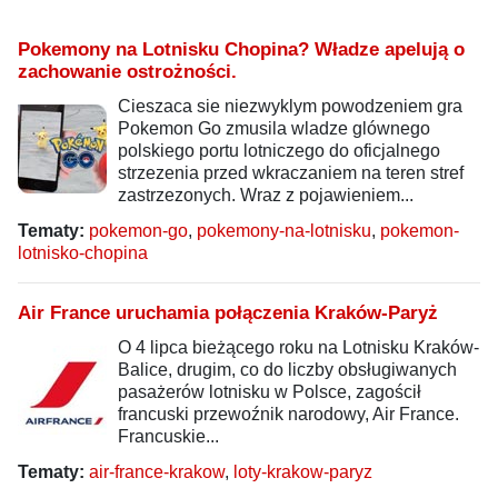
Pokemony na Lotnisku Chopina? Władze apelują o
zachowanie ostrożności.
Cieszaca sie niezwyklym powodzeniem gra
Pokemon Go zmusila wladze glównego
polskiego portu lotniczego do oficjalnego
strzezenia przed wkraczaniem na teren stref
zastrzezonych. Wraz z pojawieniem...
Tematy:
pokemon-go
,
pokemony-na-lotnisku
,
pokemon-
lotnisko-chopina
Air France uruchamia połączenia Kraków-Paryż
O 4 lipca bieżącego roku na Lotnisku Kraków-
Balice, drugim, co do liczby obsługiwanych
pasażerów lotnisku w Polsce, zagościł
francuski przewoźnik narodowy, Air France.
Francuskie...
Tematy:
air-france-krakow
,
loty-krakow-paryz