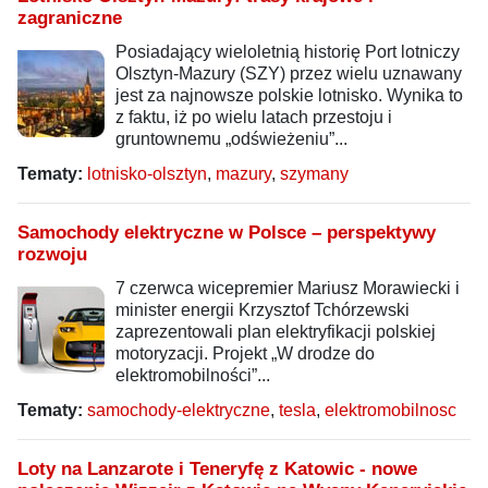
zagraniczne
Posiadający wieloletnią historię Port lotniczy
Olsztyn-Mazury (SZY) przez wielu uznawany
jest za najnowsze polskie lotnisko. Wynika to
z faktu, iż po wielu latach przestoju i
gruntownemu „odświeżeniu”...
Tematy:
lotnisko-olsztyn
,
mazury
,
szymany
Samochody elektryczne w Polsce – perspektywy
rozwoju
7 czerwca wicepremier Mariusz Morawiecki i
minister energii Krzysztof Tchórzewski
zaprezentowali plan elektryfikacji polskiej
motoryzacji. Projekt „W drodze do
elektromobilności”...
Tematy:
samochody-elektryczne
,
tesla
,
elektromobilnosc
Loty na Lanzarote i Teneryfę z Katowic - nowe