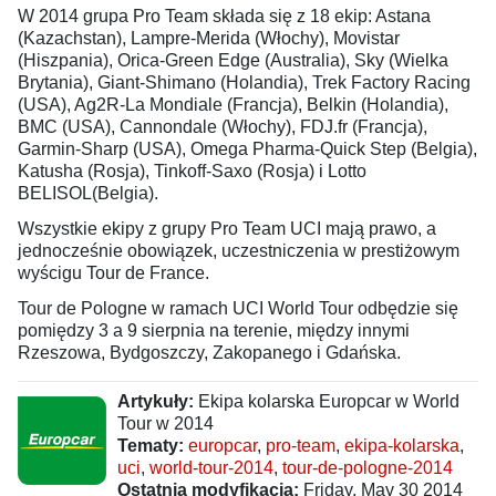
W 2014 grupa Pro Team składa się z 18 ekip: Astana
(Kazachstan), Lampre-Merida (Włochy), Movistar
(Hiszpania), Orica-Green Edge (Australia), Sky (Wielka
Brytania), Giant-Shimano (Holandia), Trek Factory Racing
(USA), Ag2R-La Mondiale (Francja), Belkin (Holandia),
BMC (USA), Cannondale (Włochy), FDJ.fr (Francja),
Garmin-Sharp (USA), Omega Pharma-Quick Step (Belgia),
Katusha (Rosja), Tinkoff-Saxo (Rosja) i Lotto
BELISOL(Belgia).
Wszystkie ekipy z grupy Pro Team UCI mają prawo, a
jednocześnie obowiązek, uczestniczenia w prestiżowym
wyścigu Tour de France.
Tour de Pologne w ramach UCI World Tour odbędzie się
pomiędzy 3 a 9 sierpnia na terenie, między innymi
Rzeszowa, Bydgoszczy, Zakopanego i Gdańska.
Artykuły:
Ekipa kolarska Europcar w World
Tour w 2014
Tematy:
europcar
,
pro-team
,
ekipa-kolarska
,
uci
,
world-tour-2014
,
tour-de-pologne-2014
Ostatnia modyfikacja:
Friday, May 30 2014