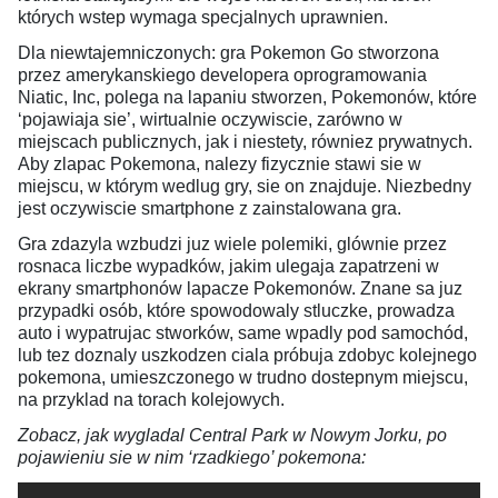
których wstep wymaga specjalnych uprawnien.
Dla niewtajemniczonych: gra Pokemon Go stworzona
przez amerykanskiego developera oprogramowania
Niatic, Inc, polega na lapaniu stworzen, Pokemonów, które
‘pojawiaja sie’, wirtualnie oczywiscie, zarówno w
miejscach publicznych, jak i niestety, równiez prywatnych.
Aby zlapac Pokemona, nalezy fizycznie stawi sie w
miejscu, w którym wedlug gry, sie on znajduje. Niezbedny
jest oczywiscie smartphone z zainstalowana gra.
Gra zdazyla wzbudzi juz wiele polemiki, glównie przez
rosnaca liczbe wypadków, jakim ulegaja zapatrzeni w
ekrany smartphonów lapacze Pokemonów. Znane sa juz
przypadki osób, które spowodowaly stluczke, prowadza
auto i wypatrujac stworków, same wpadly pod samochód,
lub tez doznaly uszkodzen ciala próbuja zdobyc kolejnego
pokemona, umieszczonego w trudno dostepnym miejscu,
na przyklad na torach kolejowych.
Zobacz, jak wygladal Central Park w Nowym Jorku, po
pojawieniu sie w nim ‘rzadkiego’ pokemona: