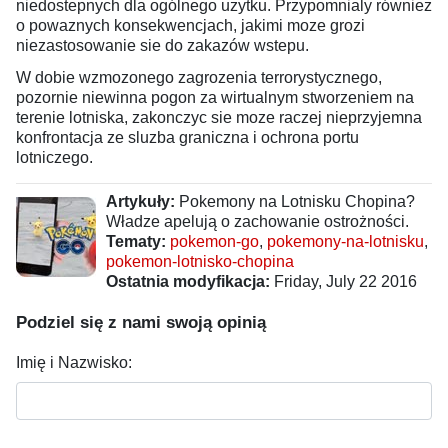
niedostepnych dla ogólnego uzytku. Przypomnialy równiez
o powaznych konsekwencjach, jakimi moze grozi
niezastosowanie sie do zakazów wstepu.
W dobie wzmozonego zagrozenia terrorystycznego,
pozornie niewinna pogon za wirtualnym stworzeniem na
terenie lotniska, zakonczyc sie moze raczej nieprzyjemna
konfrontacja ze sluzba graniczna i ochrona portu
lotniczego.
Artykuły:
Pokemony na Lotnisku Chopina?
Władze apelują o zachowanie ostrożności.
Tematy:
pokemon-go
,
pokemony-na-lotnisku
,
pokemon-lotnisko-chopina
Ostatnia modyfikacja:
Friday, July 22 2016
Podziel się z nami swoją opinią
Imię i Nazwisko: