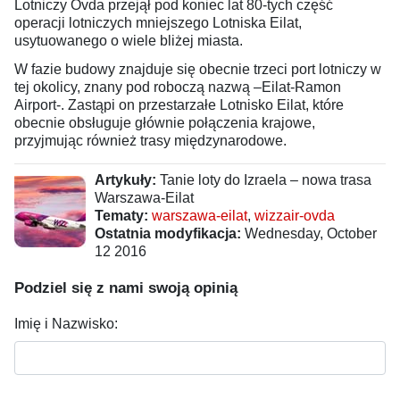
Lotniczy Ovda przejął pod koniec lat 80-tych część
operacji lotniczych mniejszego Lotniska Eilat,
usytuowanego o wiele bliżej miasta.
W fazie budowy znajduje się obecnie trzeci port lotniczy w
tej okolicy, znany pod roboczą nazwą –Eilat-Ramon
Airport-. Zastąpi on przestarzałe Lotnisko Eilat, które
obecnie obsługuje głównie połączenia krajowe,
przyjmując również trasy międzynarodowe.
Artykuły:
Tanie loty do Izraela – nowa trasa
Warszawa-Eilat
Tematy:
warszawa-eilat
,
wizzair-ovda
Ostatnia modyfikacja:
Wednesday, October
12 2016
Podziel się z nami swoją opinią
Imię i Nazwisko: