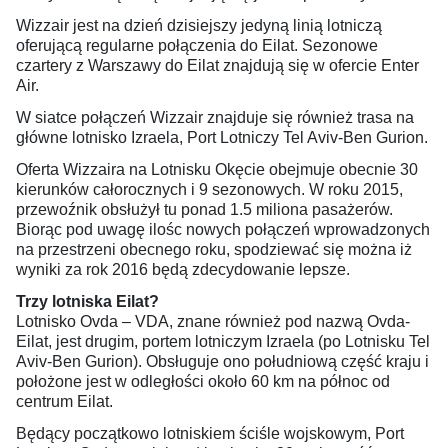
Wizzair jest na dzień dzisiejszy jedyną linią lotniczą
oferującą regularne połączenia do Eilat. Sezonowe
czartery z Warszawy do Eilat znajdują się w ofercie Enter
Air.
W siatce połączeń Wizzair znajduje się również trasa na
główne lotnisko Izraela, Port Lotniczy Tel Aviv-Ben Gurion.
Oferta Wizzaira na Lotnisku Okęcie obejmuje obecnie 30
kierunków całorocznych i 9 sezonowych. W roku 2015,
przewoźnik obsłużył tu ponad 1.5 miliona pasażerów.
Biorąc pod uwagę ilośc nowych połączeń wprowadzonych
na przestrzeni obecnego roku, spodziewać się można iż
wyniki za rok 2016 będą zdecydowanie lepsze.
Trzy lotniska Eilat?
Lotnisko Ovda – VDA, znane również pod nazwą Ovda-
Eilat, jest drugim, portem lotniczym Izraela (po Lotnisku Tel
Aviv-Ben Gurion). Obsługuje ono południową część kraju i
położone jest w odległości około 60 km na północ od
centrum Eilat.
Będący początkowo lotniskiem ściśle wojskowym, Port