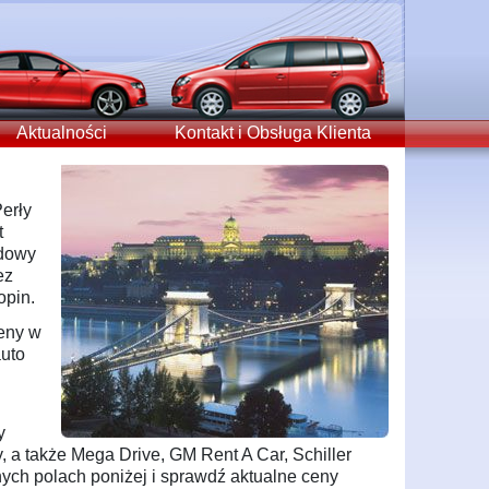
Aktualności
Kontakt i Obsługa Klienta
erły
t
odowy
ez
opin.
ceny w
uto
y
y, a także Mega Drive, GM Rent A Car, Schiller
ych polach poniżej i sprawdź aktualne ceny