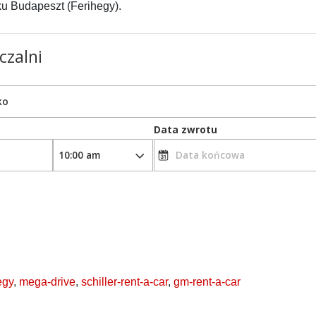
u Budapeszt (Ferihegy).
egy
,
mega-drive
,
schiller-rent-a-car
,
gm-rent-a-car