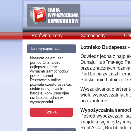
Porównaj ceny
Samochody
Cel
Lotnisko Budapeszt 
Tani wynajem aut
Odwiedź jedną z najpięk
Naszym celem jest
Dunaju" lub "małego Pa
pomóc Ci znalezc
najlepsze oferty
przez znacznych rozmia
wynajmu samochodów
Port Lotniczy Liszt Fer
przez internet.
Polski Linie Lotnicze L
Rezerwacja online
pozwala czesto uzyskac
niskie ceny, o wiele
Wyszukiwarka ofert rent
bardziej konkurencyjne
wielu wypożyczalniach
niz bezposrednio w
przez internet.
wypozyczalni..
Wypożyczalnia samoc
Szukaj
Pośród wypożyczalni s
znajdują się między inny
Rent A Car, Buchbinder 