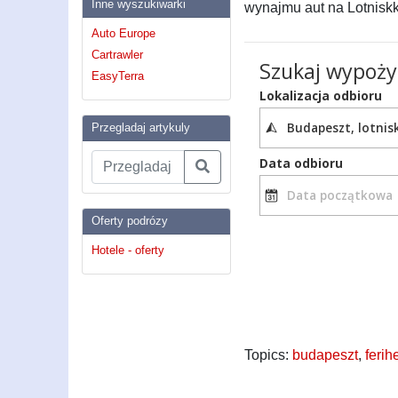
Inne wyszukiwarki
wynajmu aut na Lotniskk
Auto Europe
Cartrawler
EasyTerra
Przegladaj artykuly
Oferty podrózy
Hotele - oferty
Topics:
budapeszt
,
ferih