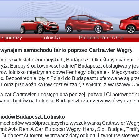
e podróży
Lotniska
Poradnik Rent A Car
- wynajem samochodu tanio poprzez Cartrawler Węgry
niejszych stolic europejskich, Budapeszt. Określany mianem "P
ryża Europy środkowo-wschodniej" Budapeszt obsługiwany jes
rów lotnisko międzynarodowe Ferihegy, oficjanie - Międzynar
nec. Bezpośrednie loty z Polski do Budapesztu oferowane są prz
OT oraz przewoźnika low-cost Wizzair, z wylotmi z Warszawy Ch
-a-car Cartrawler, udostępniona poniżej, pozwoli Ci porównać 
 samochodów na Lotnisku Budapeszt i zarezerwować wybrane a
hodów Budapeszt, Lotnisko
amochodów współpracujących z wyszukiwarką Cartrawler Wegr
mi: Avis Rent A Car, Europcar Węgry, Hertz, Sixt, Budget, Thrift
i Budapest Autorent. Wprowadź daty odbioru i zwrotu w stosown