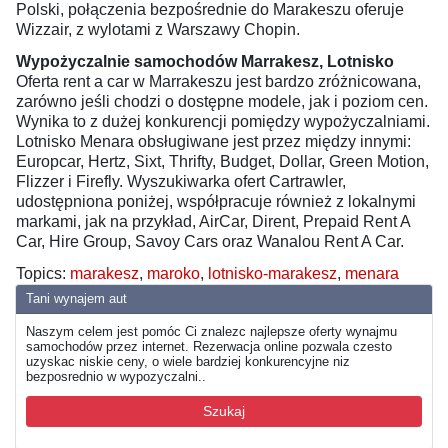
Polski, połączenia bezpośrednie do Marakeszu oferuje
Wizzair, z wylotami z Warszawy Chopin.
Wypożyczalnie samochodów Marrakesz, Lotnisko
Oferta rent a car w Marrakeszu jest bardzo zróżnicowana,
zarówno jeśli chodzi o dostępne modele, jak i poziom cen.
Wynika to z dużej konkurencji pomiędzy wypożyczalniami.
Lotnisko Menara obsługiwane jest przez między innymi:
Europcar, Hertz, Sixt, Thrifty, Budget, Dollar, Green Motion,
Flizzer i Firefly. Wyszukiwarka ofert Cartrawler,
udostępniona poniżej, współpracuje również z lokalnymi
markami, jak na przykład, AirCar, Dirent, Prepaid Rent A
Car, Hire Group, Savoy Cars oraz Wanalou Rent A Car.
Topics:
marakesz
,
maroko
,
lotnisko-marakesz
,
menara
Tani wynajem aut
Naszym celem jest pomóc Ci znalezc najlepsze oferty wynajmu
samochodów przez internet. Rezerwacja online pozwala czesto
uzyskac niskie ceny, o wiele bardziej konkurencyjne niz
bezposrednio w wypozyczalni..
Szukaj