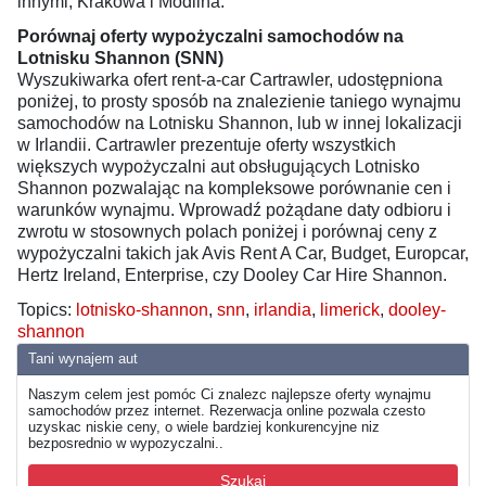
innymi, Krakowa i Modlina.
Porównaj oferty wypożyczalni samochodów na
Lotnisku Shannon (SNN)
Wyszukiwarka ofert rent-a-car Cartrawler, udostępniona
poniżej, to prosty sposób na znalezienie taniego wynajmu
samochodów na Lotnisku Shannon, lub w innej lokalizacji
w Irlandii. Cartrawler prezentuje oferty wszystkich
większych wypożyczalni aut obsługujących Lotnisko
Shannon pozwalając na kompleksowe porównanie cen i
warunków wynajmu. Wprowadź pożądane daty odbioru i
zwrotu w stosownych polach poniżej i porównaj ceny z
wypożyczalni takich jak Avis Rent A Car, Budget, Europcar,
Hertz Ireland, Enterprise, czy Dooley Car Hire Shannon.
Topics:
lotnisko-shannon
,
snn
,
irlandia
,
limerick
,
dooley-
shannon
Tani wynajem aut
Naszym celem jest pomóc Ci znalezc najlepsze oferty wynajmu
samochodów przez internet. Rezerwacja online pozwala czesto
uzyskac niskie ceny, o wiele bardziej konkurencyjne niz
bezposrednio w wypozyczalni..
Szukaj