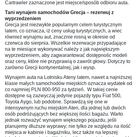
Cartrawler zaznaczone jest miejsce/sposób odbioru auta.
Tani wynajem samochodów Grecja – rezerwuj z
wyprzedzeniem
Grecja jest niezwykle popularnym celem turystycznym
latem, co oznacza, iż ceny usług turystycznych, a wiec
również wynajmu aut, znacznie rosną w okresie od
czerwca do sierpnia. Wszelkie rezerwacje przypadające
na te miesiące wykonywać należy z jak największym
wyprzedzeniem, aby zagwarantować dostępnośc modeli
oraz ceny, które nie przyprawią o zawrót głowy. Dotyczy to
zarówno Grecji kontynentalnej, jak i wysp.
Wynajem auta na Lotnisku Ateny latem, nawet a najniższej
klasie małych samochodów miejskich oznacza wydatek od
co najmniej PLN 800-950 za tydzień. W takiej cenie
dostępne są zazwyczaj jedynie pojazdy typu Fiat 500,
Toyota Aygo, lub podobne. Sprawdzą się one w
intensywnym ruchu miejskim Aten, dla jednej lub dwóch
osób podróżujących bez większej ilości bagażu. Warto
jednak rozważyć wynajem większego pojazdu, jeśli
planujemy dłuższe wyprawy; nie tylko ze względu na ilość
miejsca w kabinie i bagażniku, lecz także na lepszej