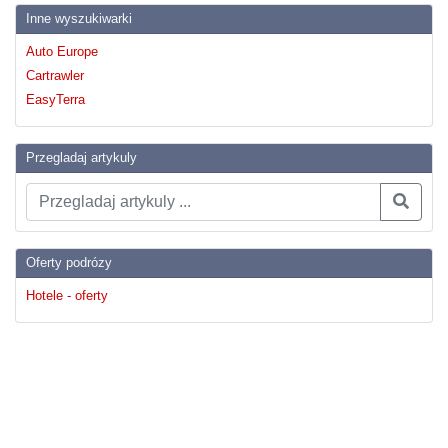
Inne wyszukiwarki
Auto Europe
Cartrawler
EasyTerra
Przegladaj artykuly
Oferty podrózy
Hotele - oferty