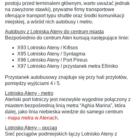
postoju przed terminalem głównym, warto uważać jednak
na zawyżone stawki), prywatne firmy transportowe
oferujące transport typu shuttle oraz środki komunikacji
miejskiej, a wśród nich autobusy i metro.
Autobusy z Lotniska Ateny do centrum miasta
Bezpośrednio do centrum Aten kursują następujące linie:
X93 Lotnisko Ateny / Kifisos
X95 Lotnisko Ateny / Syntagma
X96 Lotnisko Ateny / Port Pireus
X97 Lotnisko Ateny / przystanek metra Elliniko
Przystanek autobusowy znajduje się przy hali przylotów,
pomiędzy wyjściami 4 i 5.
Lotnisko Ateny - metro
Ateński port lotniczy jest niezwykle wygodnie połączony z
miastem bezpośrednią linią metra “Aghia Marina”, która
dalej, jako linia niebieska wiedzie do samego centrum
-
mapa metra w Atenach
.
Lotnisko Ateny – pociąg
Sieć pociągów podmiejskich łączy Lotnisko Ateny z