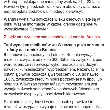
w Europie ustalają one minimalny wiek na 21 – 23 lata.
Nawet w tym przedziale wiekowym obowiązywać może
jednak opłata dodatkowa 'młodego kierowcy'.
Warunki wynajmu dotyczące wieku kierowcy ujęte są w
linku 'Ważne informacje' w każdej ofercie dostępnej w
wyszukiwarce Cartrawler.
Znajdź tani wynajem samochodów na Lotnisku Bolonia
Tani wynajem minibusów we Włoszech poza sezonem
– oferty na Lotnisku Bolonia
9-osobowe samochody na Lotnisku Bolonia wynająć
można zazwyczaj od około 300-350 euro za tydzień, pod
warunkiem, że rezerwacja wykonana została z dużym,
nawet kilkumiesięcznym wyprzedzeniem. Rezerwacje 'na
ostatnią chwile' oznaczają wzrost ceny o 50, do nawet
100%, zwłaszcza kiedy minibus potrzeby jest w lipcu lub
sierpniu. Wówczas często tańszym rozwiązaniem jest
wynajem dwóch samochodów osobowych. Wymaga to
oczywiście dyspozycyjności dwóch kierowców.
Szukanie oszczędności w ten sposób sprawdza się
również w przypadku wynajmu minivanów o pojemności