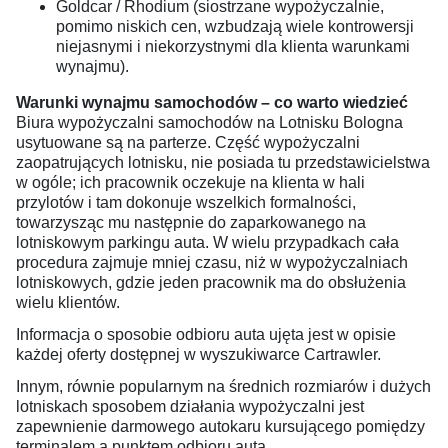
Goldcar / Rhodium (siostrzane wypożyczalnie,
pomimo niskich cen, wzbudzają wiele kontrowersji
niejasnymi i niekorzystnymi dla klienta warunkami
wynajmu).
Warunki wynajmu samochodów – co warto wiedzieć
Biura wypożyczalni samochodów na Lotnisku Bologna
usytuowane są na parterze. Część wypożyczalni
zaopatrujących lotnisku, nie posiada tu przedstawicielstwa
w ogóle; ich pracownik oczekuje na klienta w hali
przylotów i tam dokonuje wszelkich formalności,
towarzysząc mu następnie do zaparkowanego na
lotniskowym parkingu auta. W wielu przypadkach cała
procedura zajmuje mniej czasu, niż w wypożyczalniach
lotniskowych, gdzie jeden pracownik ma do obsłużenia
wielu klientów.
Informacja o sposobie odbioru auta ujęta jest w opisie
każdej oferty dostępnej w wyszukiwarce Cartrawler.
Innym, równie popularnym na średnich rozmiarów i dużych
lotniskach sposobem działania wypożyczalni jest
zapewnienie darmowego autokaru kursującego pomiędzy
terminalem a punktem odbioru auta.