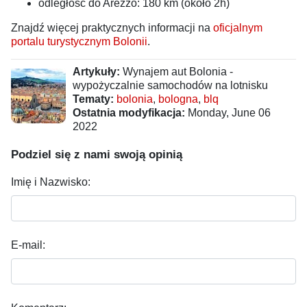
odległośc do Arezzo: 180 km (około 2h)
Znajdź więcej praktycznych informacji na
oficjalnym
portalu turystycznym Bolonii
.
Artykuły:
Wynajem aut Bolonia -
wypożyczalnie samochodów na lotnisku
Tematy:
bolonia
,
bologna
,
blq
Ostatnia modyfikacja:
Monday, June 06
2022
Podziel się z nami swoją opinią
Imię i Nazwisko:
E-mail: