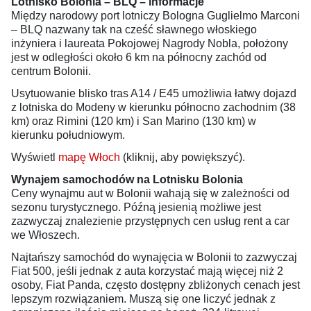
Lotnisko Bolonia – BLQ – informacje
Między narodowy port lotniczy Bologna Guglielmo Marconi
– BLQ nazwany tak na cześć sławnego włoskiego
inżyniera i laureata Pokojowej Nagrody Nobla, położony
jest w odległości około 6 km na północny zachód od
centrum Bolonii.
Usytuowanie blisko tras A14 / E45 umożliwia łatwy dojazd
z lotniska do Modeny w kierunku północno zachodnim (38
km) oraz Rimini (120 km) i San Marino (130 km) w
kierunku południowym.
Wyświetl
mapę Włoch
(kliknij, aby powiększyć).
Wynajem samochodów na Lotnisku Bolonia
Ceny wynajmu aut w Bolonii wahają się w zależności od
sezonu turystycznego. Późną jesienią możliwe jest
zazwyczaj znalezienie przystępnych cen usług rent a car
we Włoszech.
Najtańszy samochód do wynajęcia w Bolonii to zazwyczaj
Fiat 500, jeśli jednak z auta korzystać mają więcej niż 2
osoby, Fiat Panda, często dostępny zbliżonych cenach jest
lepszym rozwiązaniem. Muszą się one liczyć jednak z