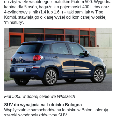
on zbyt wiele wspólnego z malutkim Fiatem 500. Wygodna
kabina dla 5 osób, bagażnik o pojemności 400 litrów oraz
4-cylindrowy silnik (1.4 lub 1.6 l) – taki sam, jak w Tipo
Kombi, stawiają go o klasę wyżej od ikonicznej włoskiej
‘miniatury’.
Fiat 500L w dobrej cenie we Włoszech
SUV do wynajęcia na Lotnisku Bologna
Wypżyczalnie samochodów na lotnisku w Bolonii oferują
szeroki wybór pojazdów typu SUV.