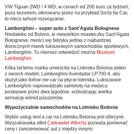
VW Tiguan 2WD / 4 WD, w cenach od 200 euro za tydzień,
poza sezonem, oferowany przez na przykład Sicily by Car,
to nieco tańsze rozwiązanie.
Lamborghini – super auto z Sant’Agata Bolognese
Niedaleko od Bolonii, w niewielkim miasteczku Sant’Agata
Bolognese, mieści się fabryka jednej z najbardziej
ikonicznych marek luksusowych samochodów sportowych,
Lamborghini. Tu również odwiedzić można
Muzeum
Lamborghini
.
Kilka lat temu marka umieściła na Lotnisku Bolonia jeden
z swoich modeli, Lamborghini Aventador LP700-4, aby
służył jako
follow me car
na płycie lotniska. Luksusowe
Lamborghini naprowadzało samoloty na miejsca
postojowe przez dwa tygodnie, wzbudzając wielka
sensację wśród pasażerów.
Wypożyczalnie samochodów na Lotnisku Bolonia
Wybór usług rent a car na Lotnisku Bolonia jest olbrzymi.
Wyszukiwarka ofert
Cartrawler Włochy
pozwala porównać
ceny i zarezerwować aut z między innymi: