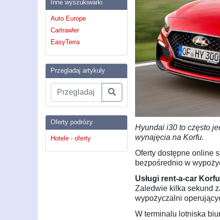
Inne wyszukiwarki
Auto Europe
Cartrawler
EasyTerra
Przegladaj artykuly
Oferty podrózy
Hyundai i30 to często 
wynajęcia na Korfu.
Hotele - oferty
Oferty dostępne online 
bezpośrednio w wypożyc
Usługi rent-a-car Korfu
Zaledwie kilka sekund z
wypożyczalni operującyc
W terminalu lotniska bi