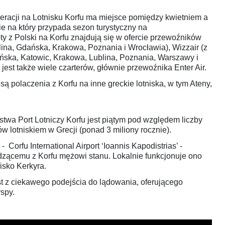
eracji na Lotnisku Korfu ma miejsce pomiędzy kwietniem a
ie na który przypada sezon turystyczny na
ty z Polski na Korfu znajdują się w ofercie przewoźników
lina, Gdańska, Krakowa, Poznania i Wrocławia), Wizzair (z
ńska, Katowic, Krakowa, Lublina, Poznania, Warszawy i
jest także wiele czarterów, głównie przewoźnika Enter Air.
są polaczenia z Korfu na inne greckie lotniska, w tym Ateny,
twa Port Lotniczy Korfu jest piątym pod względem liczby
 lotniskiem w Grecji (ponad 3 miliony rocznie).
- Corfu International Airport ‘Ioannis Kapodistrias’ -
zącemu z Korfu mężowi stanu. Lokalnie funkcjonuje ono
isko Kerkyra.
st z ciekawego podejścia do lądowania, oferującego
spy.