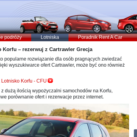
e podróży
Lotniska
Poradnik Rent A Car
 Korfu – rezerwuj z Cartrawler Grecja
to popularne rozwiązanie dla osób pragnących zwiedzać
ęki wyszukiwarce ofert Cartrawler, może być ono również
 Lotnisko Korfu - CFU
e z dużą ilością wypożyczalni samochodów na Korfu,
e porównanie ofert i rezerwacje przez internet.