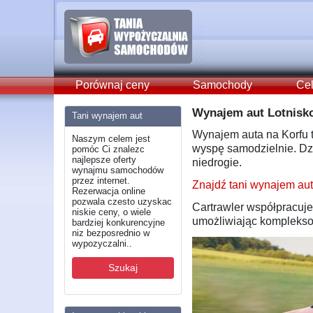
Porównaj ceny
Samochody
Cel
Wynajem aut Lotnisko
Tani wynajem aut
Wynajem auta na Korfu 
Naszym celem jest
wyspę samodzielnie. Dzi
pomóc Ci znalezc
najlepsze oferty
niedrogie.
wynajmu samochodów
przez internet.
Znajdź tani wynajem aut
Rezerwacja online
pozwala czesto uzyskac
Cartrawler współpracuj
niskie ceny, o wiele
umożliwiając kompleksow
bardziej konkurencyjne
niz bezposrednio w
wypozyczalni..
Szukaj