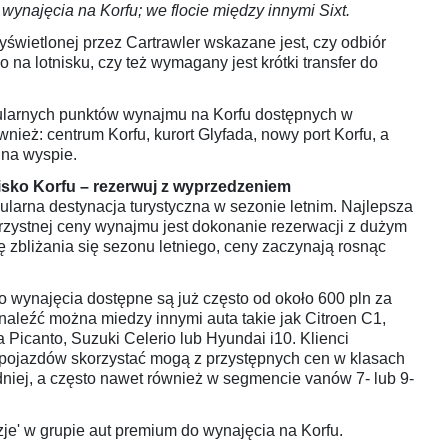
wynajęcia na Korfu; we flocie między innymi Sixt.
yświetlonej przez Cartrawler wskazane jest, czy odbiór
na lotnisku, czy też wymagany jest krótki transfer do
pularnych punktów wynajmu na Korfu dostępnych w
nież: centrum Korfu, kurort Glyfada, nowy port Korfu, a
 na wyspie.
isko Korfu – rezerwuj z wyprzedzeniem
pularna destynacja turystyczna w sezonie letnim. Najlepsza
rzystnej ceny wynajmu jest dokonanie rezerwacji z dużym
zbliżania się sezonu letniego, ceny zaczynają rosnąc
 wynajęcia dostępne są już często od około 600 pln za
znaleźć można miedzy innymi auta takie jak Citroen C1,
 Picanto, Suzuki Celerio lub Hyundai i10. Klienci
pojazdów skorzystać mogą z przystępnych cen w klasach
dniej, a często nawet również w segmencie vanów 7- lub 9-
zje' w grupie aut premium do wynajęcia na Korfu.