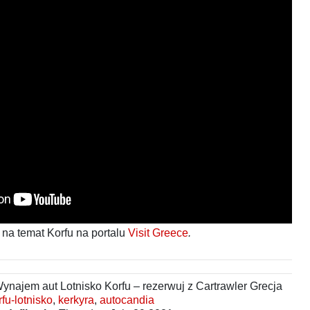
 na temat Korfu na portalu
Visit Greece
.
ynajem aut Lotnisko Korfu – rezerwuj z Cartrawler Grecja
rfu-lotnisko
,
kerkyra
,
autocandia