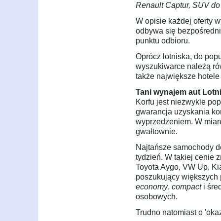
Renault Captur, SUV do 
W opisie każdej oferty w
odbywa się bezpośrednio 
punktu odbioru.
Oprócz lotniska, do po
wyszukiwarce należą rów
także największe hotele
Tani wynajem aut Lotn
Korfu jest niezwykle po
gwarancja uzyskania ko
wyprzedzeniem. W miarę 
gwałtownie.
Najtańsze samochody do
tydzień. W takiej cenie 
Toyota Aygo, VW Up, Kia
poszukujący większych 
economy
,
compact
i śre
osobowych.
Trudno natomiast o 'oka