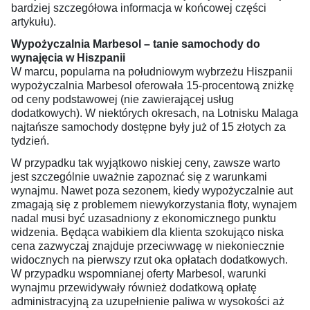
bardziej szczegółowa informacja w końcowej części
artykułu).
Wypożyczalnia Marbesol – tanie samochody do
wynajęcia w Hiszpanii
W marcu, popularna na południowym wybrzeżu Hiszpanii
wypożyczalnia Marbesol oferowała 15-procentową zniżkę
od ceny podstawowej (nie zawierającej usług
dodatkowych). W niektórych okresach, na Lotnisku Malaga
najtańsze samochody dostępne były już of 15 złotych za
tydzień.
W przypadku tak wyjątkowo niskiej ceny, zawsze warto
jest szczególnie uważnie zapoznać się z warunkami
wynajmu. Nawet poza sezonem, kiedy wypożyczalnie aut
zmagają się z problemem niewykorzystania floty, wynajem
nadal musi być uzasadniony z ekonomicznego punktu
widzenia. Będąca wabikiem dla klienta szokująco niska
cena zazwyczaj znajduje przeciwwagę w niekoniecznie
widocznych na pierwszy rzut oka opłatach dodatkowych.
W przypadku wspomnianej oferty Marbesol, warunki
wynajmu przewidywały również dodatkową opłatę
administracyjną za uzupełnienie paliwa w wysokości aż