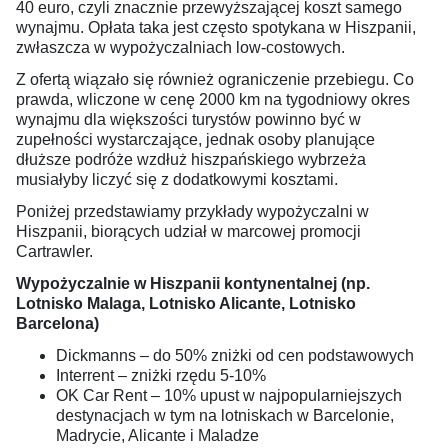
40 euro, czyli znacznie przewyższającej koszt samego
wynajmu. Opłata taka jest często spotykana w Hiszpanii,
zwłaszcza w wypożyczalniach low-costowych.
Z ofertą wiązało się również ograniczenie przebiegu. Co
prawda, wliczone w cenę 2000 km na tygodniowy okres
wynajmu dla większości turystów powinno być w
zupełności wystarczające, jednak osoby planujące
dłuższe podróże wzdłuż hiszpańskiego wybrzeża
musiałyby liczyć się z dodatkowymi kosztami.
Poniżej przedstawiamy przykłady wypożyczalni w
Hiszpanii, biorących udział w marcowej promocji
Cartrawler.
Wypożyczalnie w Hiszpanii kontynentalnej (np.
Lotnisko Malaga, Lotnisko Alicante, Lotnisko
Barcelona)
Dickmanns – do 50% zniżki od cen podstawowych
Interrent – zniżki rzędu 5-10%
OK Car Rent – 10% upust w najpopularniejszych
destynacjach w tym na lotniskach w Barcelonie,
Madrycie, Alicante i Maladze