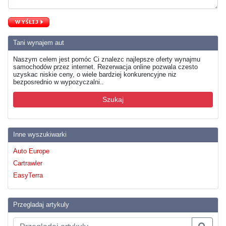
Tani wynajem aut
Naszym celem jest pomóc Ci znalezc najlepsze oferty wynajmu
samochodów przez internet. Rezerwacja online pozwala czesto
uzyskac niskie ceny, o wiele bardziej konkurencyjne niz
bezposrednio w wypozyczalni..
Szukaj
Inne wyszukiwarki
Auto Europe
Cartrawler
EasyTerra
Przegladaj artykuly