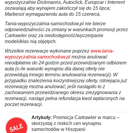
wypożyczalnie Dickmanns, Autoclick, Europcar i Interrent
zezwalają aby wynajem zakończył się do 15 lipca;
Marbesol wymagazwrotu auta do 15 czerwca.
Tania-wypozyczalnia-samochodow.pl nie bierze
odpowiedzialności za zmiany w warunkach promocji przez
Cartrawler oraz za niedostępność/wyczerpanie
modeli/klas nią objętych.
Wszelkie rezerwacje wykonane poprzez
www.tania-
wypozyczalnia-samochodow.pl
można anulować
nieodpłatnie do 24 godzin przed przewidzianym odbiorem
auta (o ile warunki wynajmu dla danej oferty nie
przewidują innego terminu anulowania rezerwacji). W
przypadku znalezienia korzystniejszej oferty, istniejąca już
rezerwację można anulować; jeśli nastąpiło to z
zachowaniem przewidzianego okresu zrezygnowania z
rezerwacji, nastąpi pełna refundacja kwot wpłaconych na
poczet rezerwacji.
Artykuły:
Promocja Cartrawler w marcu –
skorzystaj z niskich cen wynajmu
samochodów w Hiszpanii