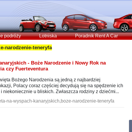
e podróży
Lotniska
Poradnik Rent A Car
e-narodzenie-teneryfa
naryjskich - Boże Narodzenie i Nowy Rok na
ia czy Fuerteventura
ięta Bożego Narodzenia są jedną z najbardziej
okazji, Polacy coraz częściej decydują się na spędzenie ich
 niekoniecznie u bliskich. Zwłaszcza rodziny z dziećmi...
ta-na-wyspach-kanaryjskich,boze-narodzenie-teneryfa