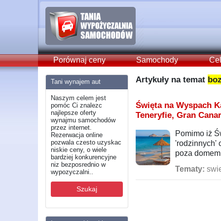
Porównaj ceny
Samochody
Cel
Artykuły na temat
boz
Tani wynajem aut
Naszym celem jest
Święta na Wyspach Ka
pomóc Ci znalezc
najlepsze oferty
Teneryfie, Gran Canar
wynajmu samochodów
przez internet.
Pomimo iż Św
Rezerwacja online
pozwala czesto uzyskac
'rodzinnych' 
niskie ceny, o wiele
poza domem i
bardziej konkurencyjne
niz bezposrednio w
Tematy:
swie
wypozyczalni..
Szukaj