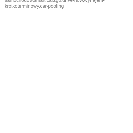
samochodow,smart,car2go,drive-now,wynajem-
krotkoterminowy,car-pooling