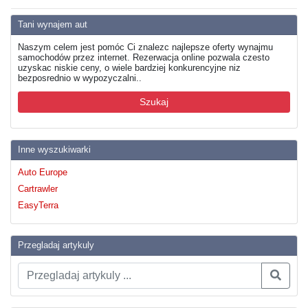
Tani wynajem aut
Naszym celem jest pomóc Ci znalezc najlepsze oferty wynajmu
samochodów przez internet. Rezerwacja online pozwala czesto
uzyskac niskie ceny, o wiele bardziej konkurencyjne niz
bezposrednio w wypozyczalni..
Szukaj
Inne wyszukiwarki
Auto Europe
Cartrawler
EasyTerra
Przegladaj artykuly