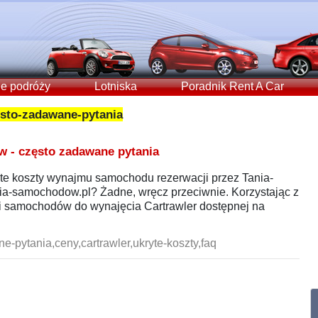
e podróży
Lotniska
Poradnik Rent A Car
sto-zadawane-pytania
- często zadawane pytania
yte koszty wynajmu samochodu rezerwacji przez Tania-
a-samochodow.pl? Żadne, wręcz przeciwnie. Korzystając z
i samochodów do wynajęcia Cartrawler dostępnej na
-pytania,ceny,cartrawler,ukryte-koszty,faq