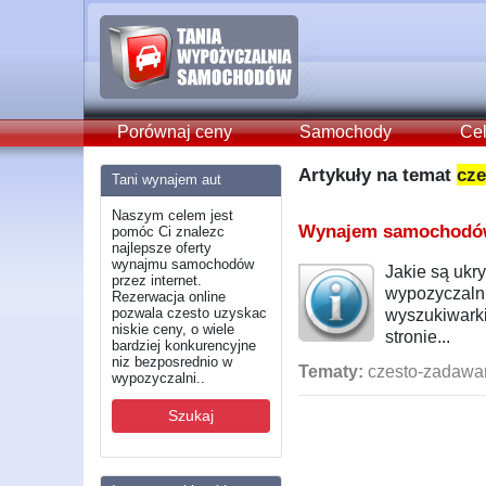
Porównaj ceny
Samochody
Cel
Artykuły na temat
cze
Tani wynajem aut
Naszym celem jest
Wynajem samochodów 
pomóc Ci znalezc
najlepsze oferty
wynajmu samochodów
Jakie są ukr
przez internet.
wypozyczalni
Rezerwacja online
pozwala czesto uzyskac
wyszukiwark
niskie ceny, o wiele
stronie...
bardziej konkurencyjne
niz bezposrednio w
Tematy:
czesto-zadawane
wypozyczalni..
Szukaj