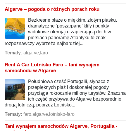
Algarve – pogoda o różnych porach roku
Bezkresne plaże o miękkim, złotym piasku,
dramatyczne ‘poszarpane’ klify i punkty
widokowe oferujące zapierającą dech w
piersiach panoramę Atlantyku to znak
rozpoznawczy wybrzeża najbardziej...
Tematy:
algarve,faro
Rent A Car Lotnisko Faro – tani wynajem
samochodu w Algarve
Południowa część Portugalii, słynąca z
przepięknych plaż i doskonałej pogody
przyciąga rokrocznie miliony turystów. Znaczna
ich część przybywa do Algarve bezpośrednio,
drogą lotniczą, poprzez Lotnisko...
Tematy:
faro,algarve,lotnisko-faro
Tani wynajem samochodów Algarve, Portugalia -