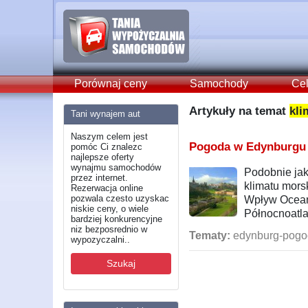
Porównaj ceny
Samochody
Cel
Artykuły na temat
kli
Tani wynajem aut
Naszym celem jest
Pogoda w Edynburgu – 
pomóc Ci znalezc
najlepsze oferty
wynajmu samochodów
Podobnie jak
przez internet.
klimatu mor
Rezerwacja online
pozwala czesto uzyskac
Wpływ Oceanu
niskie ceny, o wiele
Północnoatla
bardziej konkurencyjne
niz bezposrednio w
Tematy:
edynburg-pogod
wypozyczalni..
Szukaj