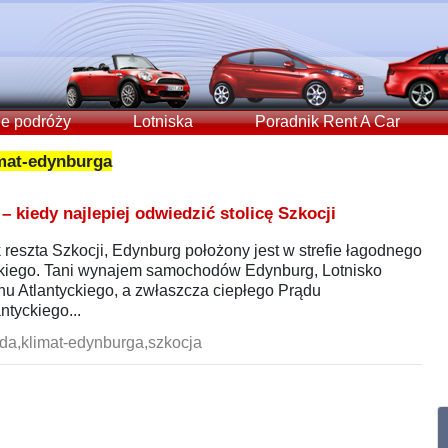
e podróży
Lotniska
Poradnik Rent A Car
mat-edynburga
kiedy najlepiej odwiedzić stolicę Szkocji
 reszta Szkocji, Edynburg położony jest w strefie łagodnego
skiego. Tani wynajem samochodów Edynburg, Lotnisko
 Atlantyckiego, a zwłaszcza ciepłego Prądu
ntyckiego...
a,klimat-edynburga,szkocja