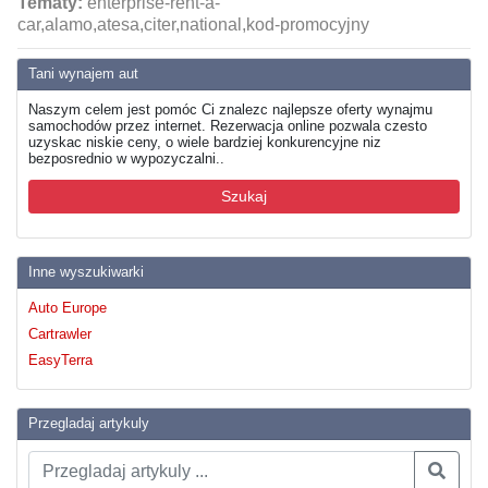
Tematy:
enterprise-rent-a-
car,alamo,atesa,citer,national,kod-promocyjny
Tani wynajem aut
Naszym celem jest pomóc Ci znalezc najlepsze oferty wynajmu
samochodów przez internet. Rezerwacja online pozwala czesto
uzyskac niskie ceny, o wiele bardziej konkurencyjne niz
bezposrednio w wypozyczalni..
Szukaj
Inne wyszukiwarki
Auto Europe
Cartrawler
EasyTerra
Przegladaj artykuly