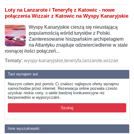
Loty na Lanzarote i Teneryfę z Katowic - nowe
połączenia Wizzair z Katowic na Wyspy Kanaryjskie
Wyspy Kanaryjskie cieszą się nieustającą
popularnością wśród turystów z Polski.
Zainteresowanie hiszpańskim archipelagiem
na Atlantyku znajduje odzwierciedlenie w stale
rosnącej ilości połączeń...
Tematy:
wyspy-kanaryjskie,teneryfa,lanzarote,wizzair
Tani wynajem aut
Naszym celem jest pomóc Ci znalezc najlepsze oferty wynajmu
samochodów przez internet. Rezerwacja online pozwala czesto
uzyskac niskie ceny, o wiele bardziej konkurencyjne niz
bezposrednio w wypozyczalni..
Szukaj
Inne wyszukiwarki