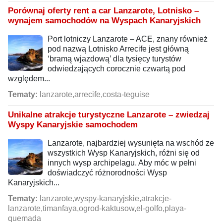
Porównaj oferty rent a car Lanzarote, Lotnisko –
wynajem samochodów na Wyspach Kanaryjskich
Port lotniczy Lanzarote – ACE, znany również
pod nazwą Lotnisko Arrecife jest główną
‘bramą wjazdową’ dla tysięcy turystów
odwiedzających corocznie czwartą pod
względem...
Tematy:
lanzarote,arrecife,costa-teguise
Unikalne atrakcje turystyczne Lanzarote – zwiedzaj
Wyspy Kanaryjskie samochodem
Lanzarote, najbardziej wysunięta na wschód ze
wszystkich Wysp Kanaryjskich, różni się od
innych wysp archipelagu. Aby móc w pełni
doświadczyć różnorodności Wysp
Kanaryjskich...
Tematy:
lanzarote,wyspy-kanaryjskie,atrakcje-
lanzarote,timanfaya,ogrod-kaktusow,el-golfo,playa-
quemada