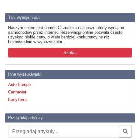
Tani wynajem aut
Naszym celem jest pomóc Ci znalezc najlepsze oferty wynajmu
samochodów przez internet. Rezerwacja online pozwala czesto
uzyskac niskie ceny, o wiele bardziej konkurencyjne niz
bezposrednio w wypozyczalni..
Szukaj
Inne wyszukiwarki
Auto Europe
Cartrawler
EasyTerra
Przegladaj artykuly