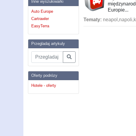
Inne wyszukiwarki
międzynarodo
Europie...
Auto Europe
Cartrawler
Tematy:
neapol,napoli,
EasyTerra
Przegladaj artykuly
Oferty podrózy
Hotele - oferty