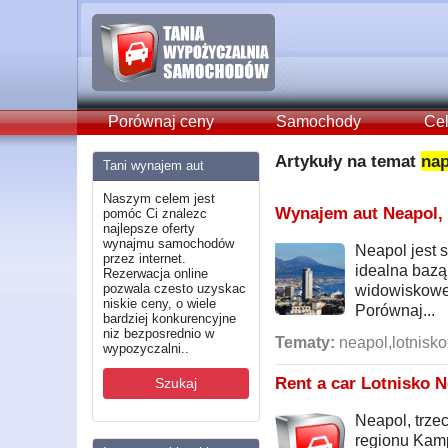
Porównaj ceny
Samochody
Cel
Artykuły na temat
nap
Tani wynajem aut
Naszym celem jest
Wynajem aut Neapol,
pomóc Ci znalezc
najlepsze oferty
wynajmu samochodów
Neapol jest 
przez internet.
idealna baz
Rezerwacja online
pozwala czesto uzyskac
widowiskowe
niskie ceny, o wiele
Porównaj...
bardziej konkurencyjne
niz bezposrednio w
Tematy:
neapol,lotnisko
wypozyczalni..
Rent a car Lotnisko
Szukaj
Neapol, trze
regionu Kamp