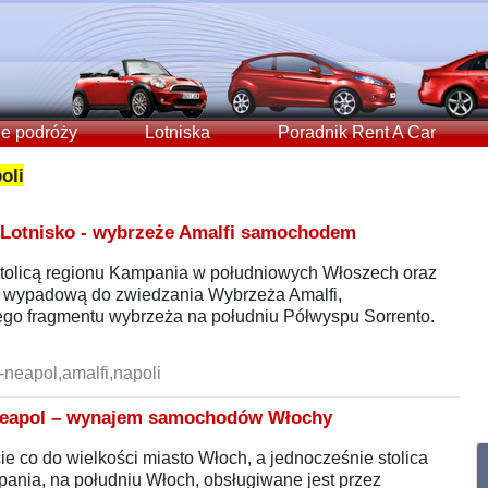
e podróży
Lotniska
Poradnik Rent A Car
oli
 Lotnisko - wybrzeże Amalfi samochodem
stolicą regionu Kampania w południowych Włoszech oraz
ą wypadową do zwiedzania Wybrzeża Amalfi,
go fragmentu wybrzeża na południu Półwyspu Sorrento.
-neapol,amalfi,napoli
 Neapol – wynajem samochodów Włochy
cie co do wielkości miasto Włoch, a jednocześnie stolica
ania, na południu Włoch, obsługiwane jest przez