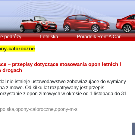
e podróży
Lotniska
Poradnik Rent A Car
ny-caloroczne
e – przepisy dotyczące stosowania opon letnich i
h drogach
dal nie istnieje ustawodawstwo zobowiazujace do wymiany
na zimowe. Od kilku lat rozpatrywany jest przepis
orzystanie z opon zimowych w okresie od 1 listopada do 31
olska,opony-caloroczne,opony-m-s