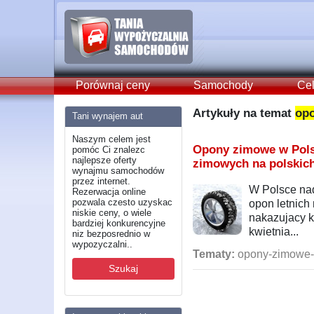
Porównaj ceny
Samochody
Cel
Artykuły na temat
opo
Tani wynajem aut
Naszym celem jest
Opony zimowe w Polsc
pomóc Ci znalezc
najlepsze oferty
zimowych na polskic
wynajmu samochodów
przez internet.
W Polsce na
Rezerwacja online
pozwala czesto uzyskac
opon letnich 
niskie ceny, o wiele
nakazujacy k
bardziej konkurencyjne
kwietnia...
niz bezposrednio w
wypozyczalni..
Tematy:
opony-zimowe-p
Szukaj