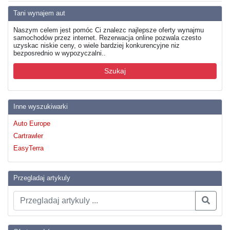
Tani wynajem aut
Naszym celem jest pomóc Ci znalezc najlepsze oferty wynajmu
samochodów przez internet. Rezerwacja online pozwala czesto
uzyskac niskie ceny, o wiele bardziej konkurencyjne niz
bezposrednio w wypozyczalni..
Szukaj
Inne wyszukiwarki
Auto Europe
Cartrawler
EasyTerra
Przegladaj artykuly