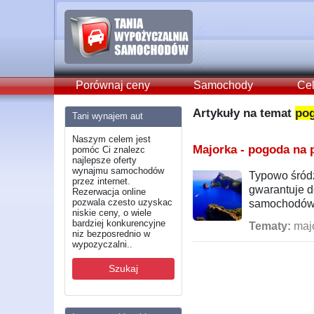
Porównaj ceny
Samochody
Cel
Artykuły na temat
po
Tani wynajem aut
Naszym celem jest
Majorka - pogoda na 
pomóc Ci znalezc
najlepsze oferty
wynajmu samochodów
Typowo śródz
przez internet.
gwarantuje d
Rezerwacja online
pozwala czesto uzyskac
samochodów 
niskie ceny, o wiele
bardziej konkurencyjne
Tematy:
majo
niz bezposrednio w
wypozyczalni..
Szukaj