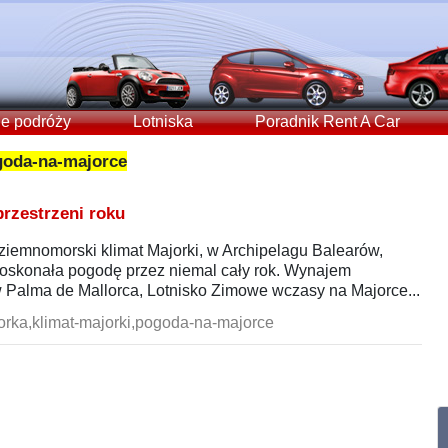
e podróży
Lotniska
Poradnik Rent A Car
goda-na-majorce
przestrzeni roku
iemnomorski klimat Majorki, w Archipelagu Balearów,
oskonała pogodę przez niemal cały rok. Wynajem
Palma de Mallorca, Lotnisko Zimowe wczasy na Majorce...
rka,klimat-majorki,pogoda-na-majorce