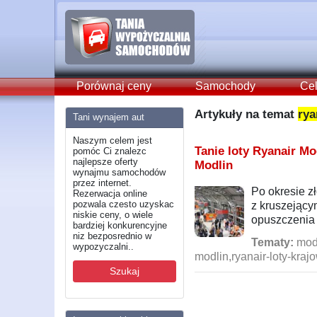
Porównaj ceny
Samochody
Cel
Artykuły na temat
rya
Tani wynajem aut
Naszym celem jest
Tanie loty Ryanair Mo
pomóc Ci znalezc
najlepsze oferty
Modlin
wynajmu samochodów
przez internet.
Po okresie z
Rezerwacja online
pozwala czesto uzyskac
z kruszejący
niskie ceny, o wiele
opuszczenia 
bardziej konkurencyjne
niz bezposrednio w
Tematy:
modl
wypozyczalni..
modlin,ryanair-loty-kraj
Szukaj