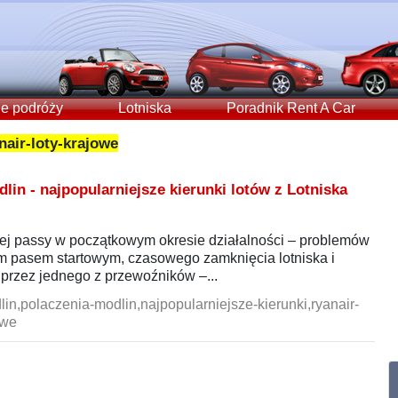
e podróży
Lotniska
Poradnik Rent A Car
nair-loty-krajowe
dlin - najpopularniejsze kierunki lotów z Lotniska
łej passy w początkowym okresie działalności – problemów
m pasem startowym, czasowego zamknięcia lotniska i
przez jednego z przewoźników –...
in,polaczenia-modlin,najpopularniejsze-kierunki,ryanair-
owe