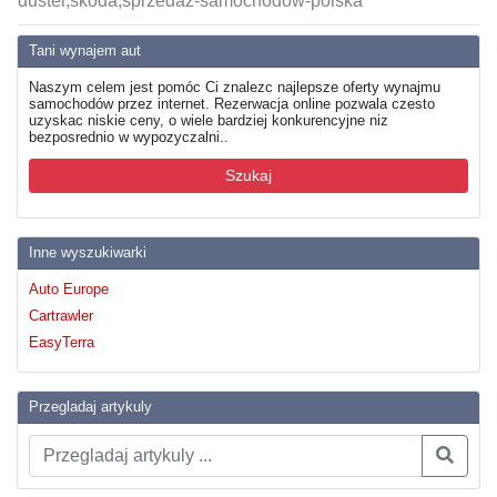
duster,skoda,sprzedaz-samochodow-polska
Tani wynajem aut
Naszym celem jest pomóc Ci znalezc najlepsze oferty wynajmu
samochodów przez internet. Rezerwacja online pozwala czesto
uzyskac niskie ceny, o wiele bardziej konkurencyjne niz
bezposrednio w wypozyczalni..
Szukaj
Inne wyszukiwarki
Auto Europe
Cartrawler
EasyTerra
Przegladaj artykuly