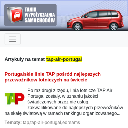
Artykuły na temat
tap-air-portugal
Portugalskie linie TAP pośród najlepszych
przewoźników lotniczych na świecie
Po raz drugi z rzędu, linia lotnicze TAP Air
Portugal zostały, w uznaniu jakości
świadczonych przez nie usług,
zakwalifikowane do najlepszych przewoźników
na skalę światową w ramach rankingu organizowanego...
Tematy:
tap,tap-air-portugal,edreams