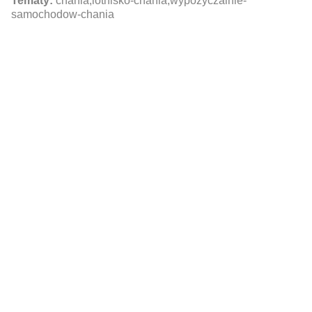
Tematy:
chania,lotnisko-chania,wypozyczalnie-
samochodow-chania