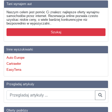
Tani wynajem aut
Naszym celem jest pomóc Ci znalezc najlepsze oferty wynajmu
samochodów przez internet. Rezerwacja online pozwala czesto
uzyskac niskie ceny, o wiele bardziej konkurencyjne niz
bezposrednio w wypozyczalni..
Szukaj
Inne wyszukiwarki
Auto Europe
Cartrawler
EasyTerra
Przegladaj artykuly
Oferty podrózy