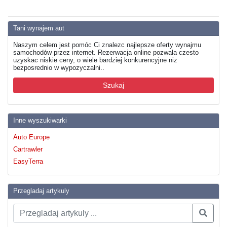
Tani wynajem aut
Naszym celem jest pomóc Ci znalezc najlepsze oferty wynajmu
samochodów przez internet. Rezerwacja online pozwala czesto
uzyskac niskie ceny, o wiele bardziej konkurencyjne niz
bezposrednio w wypozyczalni..
Szukaj
Inne wyszukiwarki
Auto Europe
Cartrawler
EasyTerra
Przegladaj artykuly