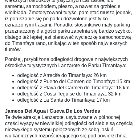
większych ośrodków turystycznych Lanzarote, lub
samemu, samochodem, pieszo, a nawet na grzbiecie
wielbłąda. Zmotoryzowani turyści pamiętać muszą jednak,
iż poruszanie się po parku dozwolone jest tylko
oznaczonymi trasami. Ponadto, stosunkowo mały parking
przeznaczony dla gości parku zapełnia się bardzo szybko,
dlatego też lepiej jest planować wycieczkę samochodową
do Timanfaya rano, unikając w ten sposób największych
tłumów.
Poniżej, przybliżone odległości drogowe z największych
ośrodków turystycznych Lanzarote do Parku Timanfaya:
odległość z Arrecife do Timanfaya: 26 km
odległość z Puerto del Carmen do Timanfaya:15 km
odległość z Playa del Carmen do Timanfaya: 18 km
odległość z Costa Teguise do Timanfaya: 32 km
odległość z La Santa do Timanfaya: 17 km
Jameos Del Agua i Cueva De Los Verdes
Te dwie atrakcje Lanzarote, usytuowane w północnej
części wyspy w niewielkiej odległości od siebie są częścią
niezwykłego systemu połączonych ze sobą jaskiń
wulkanicznych rozpościerającego się pod powierzchnią