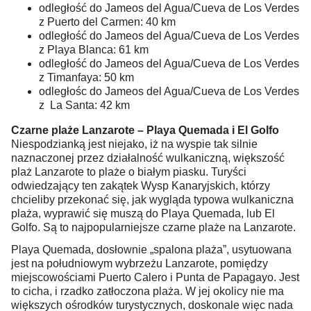
odległość do Jameos del Agua/Cueva de Los Verdes
z Puerto del Carmen: 40 km
odległość do Jameos del Agua/Cueva de Los Verdes
z Playa Blanca: 61 km
odległość do Jameos del Agua/Cueva de Los Verdes
z Timanfaya: 50 km
odległośc do Jameos del Agua/Cueva de Los Verdes
z La Santa: 42 km
Czarne plaże Lanzarote – Playa Quemada i El Golfo
Niespodzianką jest niejako, iż na wyspie tak silnie
naznaczonej przez działalność wulkaniczną, większość
plaż Lanzarote to plaże o białym piasku. Turyści
odwiedzający ten zakątek Wysp Kanaryjskich, którzy
chcieliby przekonać się, jak wygląda typowa wulkaniczna
plaża, wyprawić się muszą do Playa Quemada, lub El
Golfo. Są to najpopularniejsze czarne plaże na Lanzarote.
Playa Quemada, dosłownie „spalona plaża”, usytuowana
jest na południowym wybrzeżu Lanzarote, pomiędzy
miejscowościami Puerto Calero i Punta de Papagayo. Jest
to cicha, i rzadko zatłoczona plaża. W jej okolicy nie ma
większych ośrodków turystycznych, doskonale więc nada