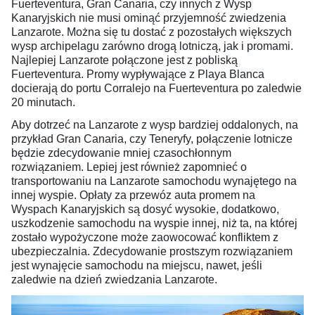
Fuerteventura, Gran Canaria, czy innych z Wysp
Kanaryjskich nie musi ominąć przyjemność zwiedzenia
Lanzarote. Można się tu dostać z pozostałych większych
wysp archipelagu zarówno drogą lotniczą, jak i promami.
Najlepiej Lanzarote połączone jest z pobliską
Fuerteventura. Promy wypływające z Playa Blanca
docierają do portu Corralejo na Fuerteventura po zaledwie
20 minutach.
Aby dotrzeć na Lanzarote z wysp bardziej oddalonych, na
przykład Gran Canaria, czy Teneryfy, połączenie lotnicze
będzie zdecydowanie mniej czasochłonnym
rozwiązaniem. Lepiej jest również zapomnieć o
transportowaniu na Lanzarote samochodu wynajętego na
innej wyspie. Opłaty za przewóz auta promem na
Wyspach Kanaryjskich są dosyć wysokie, dodatkowo,
uszkodzenie samochodu na wyspie innej, niż ta, na której
zostało wypożyczone może zaowocować konfliktem z
ubezpieczalnia. Zdecydowanie prostszym rozwiązaniem
jest wynajęcie samochodu na miejscu, nawet, jeśli
zaledwie na dzień zwiedzania Lanzarote.