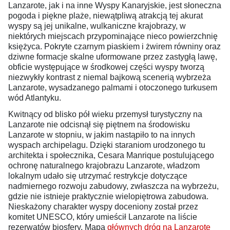
Lanzarote, jak i na inne Wyspy Kanaryjskie, jest słoneczna
pogoda i piękne plaże, niewątpliwą atrakcją tej akurat
wyspy są jej unikalne, wulkaniczne krajobrazy, w
niektórych miejscach przypominające nieco powierzchnię
księżyca. Pokryte czarnym piaskiem i żwirem równiny oraz
dziwne formacje skalne uformowane przez zastygłą lawę,
obficie występujące w środkowej części wyspy tworzą
niezwykły kontrast z niemal bajkową scenerią wybrzeża
Lanzarote, wysadzanego palmami i otoczonego turkusem
wód Atlantyku.
Kwitnący od blisko pół wieku przemysł turystyczny na
Lanzarote nie odcisnął się piętnem na środowisku
Lanzarote w stopniu, w jakim nastąpiło to na innych
wyspach archipelagu. Dzięki staraniom urodzonego tu
architekta i społecznika, Cesara Manrique postulującego
ochronę naturalnego krajobrazu Lanzarote, władzom
lokalnym udało się utrzymać restrykcje dotyczące
nadmiernego rozwoju zabudowy, zwłaszcza na wybrzeżu,
gdzie nie istnieje praktycznie wielopiętrowa zabudowa.
Nieskażony charakter wyspy doceniony został przez
komitet UNESCO, który umieścił Lanzarote na liście
rezerwatów biosfery. Mapa
głównych dróg na Lanzarote