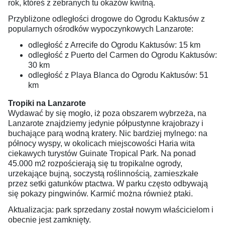
rok, któreś z zebranych tu okazów kwitną.
Przybliżone odległości drogowe do Ogrodu Kaktusów z
popularnych ośrodków wypoczynkowych Lanzarote:
odległość z Arrecife do Ogrodu Kaktusów: 15 km
odległość z Puerto del Carmen do Ogrodu Kaktusów:
30 km
odległość z Playa Blanca do Ogrodu Kaktusów: 51
km
Tropiki na Lanzarote
Wydawać by się mogło, iż poza obszarem wybrzeża, na
Lanzarote znajdziemy jedynie półpustynne krajobrazy i
buchające parą wodną kratery. Nic bardziej mylnego: na
północy wyspy, w okolicach miejscowości Haria wita
ciekawych turystów Guinate Tropical Park. Na ponad
45.000 m2 rozpościerają się tu tropikalne ogrody,
urzekające bujną, soczystą roślinnością, zamieszkałe
przez setki gatunków ptactwa. W parku często odbywają
się pokazy pingwinów. Karmić można również ptaki.
Aktualizacja: park sprzedany został nowym właścicielom i
obecnie jest zamknięty.