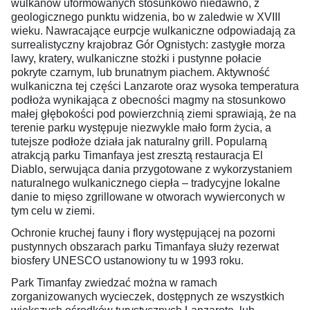
wulkanów uformowanych stosunkowo niedawno, z
geologicznego punktu widzenia, bo w zaledwie w XVIII
wieku. Nawracające eurpcje wulkaniczne odpowiadają za
surrealistyczny krajobraz Gór Ognistych: zastygłe morza
lawy, kratery, wulkaniczne stożki i pustynne połacie
pokryte czarnym, lub brunatnym piachem. Aktywność
wulkaniczna tej części Lanzarote oraz wysoka temperatura
podłoża wynikająca z obecności magmy na stosunkowo
małej głębokości pod powierzchnią ziemi sprawiają, że na
terenie parku występuje niezwykle mało form życia, a
tutejsze podłoże działa jak naturalny grill. Popularną
atrakcją parku Timanfaya jest zresztą restauracja El
Diablo, serwująca dania przygotowane z wykorzystaniem
naturalnego wulkanicznego ciepła – tradycyjne lokalne
danie to mięso zgrillowane w otworach wywierconych w
tym celu w ziemi.
Ochronie kruchej fauny i flory występującej na pozorni
pustynnych obszarach parku Timanfaya służy rezerwat
biosfery UNESCO ustanowiony tu w 1993 roku.
Park Timanfay zwiedzać można w ramach
zorganizowanych wycieczek, dostępnych ze wszystkich