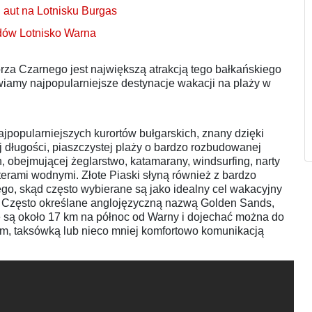
aut na Lotnisku Burgas
ów Lotnisko Warna
za Czarnego jest największą atrakcją tego bałkańskiego
awiamy najpopularniejsze destynacje wakacji na plaży w
najpopularniejszych kurortów bułgarskich, znany dzięki
ej długości, piaszczystej plaży o bardzo rozbudowanej
, obejmującej żeglarstwo, katamarany, windsurfing, narty
terami wodnymi. Złote Piaski słyną również z bardzo
o, skąd często wybierane są jako idealny cel wakacyjny
i. Często określane anglojęzyczną nazwą Golden Sands,
e są około 17 km na północ od Warny i dojechać można do
em, taksówką lub nieco mniej komfortowo komunikacją