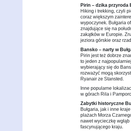
Pirin – dzika przyroda 
Hiking i trekking, czyli
coraz większym zainter
wypoczynek. Bułgaria of
znajdujące się na połud
zakątków w Europie. Zna
jeziora górskie oraz rzad
Bansko – narty w Bułga
Pirin jest też dobrze z
to jeden z najpopularnie
wybierający się do Bans
rozważyć mogą skorzysta
Ryanair ze Stansted.
Inne popularne lokaliza
w górach Rila i Pampor
Zabytki historyczne Bu
Bułgaria, jak i inne kra
plażach Morza Czarnego,
nawet wycieczkę wgłąb k
fascynującego kraju.