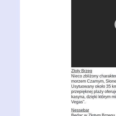
Złoty Brzeg
Nieco zbliżony charakte
morzem Czarnym, Słone
Usytuowany około 35 km
przepięknej plaży oferu
kasyna, dzięki którym m
Vegas".
Nessebar
Będąc w Złotym Brzegu w