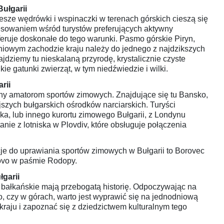
Bułgarii
 piesze wędrówki i wspinaczki w terenach górskich cieszą się
esowaniem wśród turystów preferujących aktywny
eruje doskonałe do tego warunki. Pasmo górskie Piryn,
niowym zachodzie kraju należy do jednego z najdzikszych
jdziemy tu nieskalaną przyrodę, krystalicznie czyste
kie gatunki zwierząt, w tym niedźwiedzie i wilki.
rii
nany amatorom sportów zimowych. Znajdujące się tu Bansko,
jszych bułgarskich ośrodków narciarskich. Turyści
ka, lub innego kurortu zimowego Bułgarii, z Londynu
nie z lotniska w Plovdiv, które obsługuje połączenia
cje do uprawiania sportów zimowych w Bułgarii to Borovec
ovo w paśmie Rodopy.
łgarii
je bałkańskie mają przebogatą historię. Odpoczywając na
 czy w górach, warto jest wyprawić się na jednodniową
raju i zapoznać się z dziedzictwem kulturalnym tego