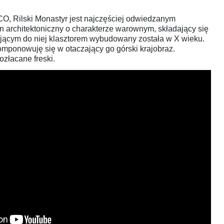
O, Rilski Monastyr jest najczęściej odwiedzanym
en architektoniczny o charakterze warownym, składający się
ającym do niej klasztorem wybudowany została w X wieku.
mponowuję się w otaczający go górski krajobraz.
złacane freski.