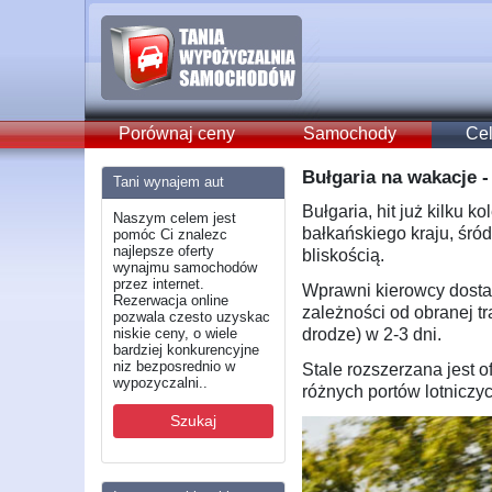
Porównaj ceny
Samochody
Cel
Bułgaria na wakacje -
Tani wynajem aut
Bułgaria, hit już kilku 
Naszym celem jest
bałkańskiego kraju, śró
pomóc Ci znalezc
najlepsze oferty
bliskością.
wynajmu samochodów
przez internet.
Wprawni kierowcy dostan
Rezerwacja online
zależności od obranej t
pozwala czesto uzyskac
niskie ceny, o wiele
drodze) w 2-3 dni.
bardziej konkurencyjne
niz bezposrednio w
Stale rozszerzana jest o
wypozyczalni..
różnych portów lotniczy
Szukaj