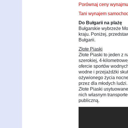
Porównaj ceny wynajmu 
Tani wynajem samochod
Do Bułgarii na plażę
Bułgarskie wybrzeże Mor
kraju. Poniżej, przedst
Bułgarii.
Złote Piaski
Złote Piaski to jeden z 
szerokiej, 4-kilometrow
ofercie sportów wodnych
wodne i przejażdżki sku
ożywionego życia nocneg
przez dla młodych ludz
Złote Piaski usytuowan
nich własnym transport
publiczną.