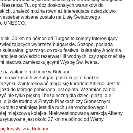
e) Nessebar. Tu, oprócz doskonałych warunków do
rskich, znaleźć można również interesujące dziedzictwo
 Nessebar wpisane zostało na Listę Światowego
ego UNESCO.
e ok. 30 km na północ od Burgas to kolejny interesujący
 zwiedzających wybrzeże bułgarskie. Sozopol posiada
 kulturalną, goszcząc co roku festiwal kulturalny Apolonia.
rto jest odwiedzić rezerwat lilii wodnych, czy zapoznać się
mi ptactwa zamieszkującymi Wyspę Św. Iwana.
e na wakacje rodzinne w Bułgarii
mi na wczasach w Bułgarii poszukujące bardziej
czynku zainteresować mogą się kurortem Albena. Jest to
jazd do którego pobierana jest opłata. W zamian za nią
yć nie tylko piękną i bezpieczną dla dzieci plażą, ale
ą, o jakie trudno w Złotych Piaskach czy Słonecznym
kurortu zamknięta jest dla ruchu samochodowego i
niej miejscową kolejka. Niekwestionowaną atrakcją Albeny
 usytuowana jest około 27 km na północ od Warny.
pę turystyczną Bułgarii
.