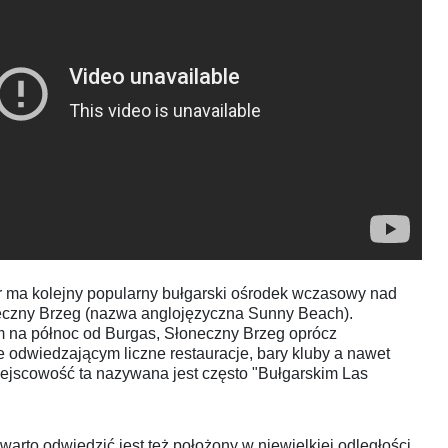
r ma kolejny popularny bułgarski ośrodek wczasowy nad
czny Brzeg (nazwa anglojęzyczna Sunny Beach).
 na północ od Burgas, Słoneczny Brzeg oprócz
je odwiedzającym liczne restauracje, bary kluby a nawet
iejscowość ta nazywana jest często "Bułgarskim Las
arto odwiedzić jest też położony w niewielkiej odległości