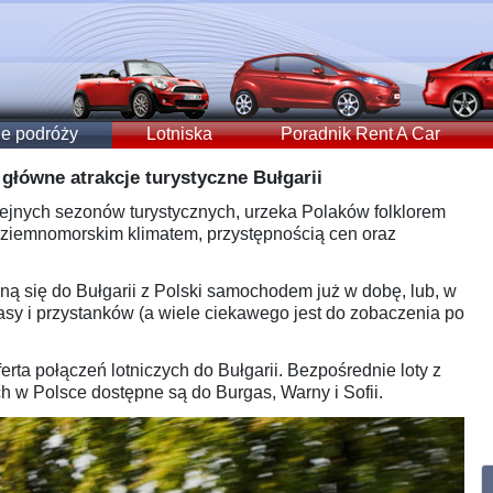
e podróży
Lotniska
Poradnik Rent A Car
 główne atrakcje turystyczne Bułgarii
kolejnych sezonów turystycznych, urzeka Polaków folklorem
dziemnomorskim klimatem, przystępnością cen oraz
ą się do Bułgarii z Polski samochodem już w dobę, lub, w
rasy i przystanków (a wiele ciekawego jest do zobaczenia po
ferta połączeń lotniczych do Bułgarii. Bezpośrednie loty z
ch w Polsce dostępne są do Burgas, Warny i Sofii.