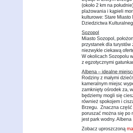
(około 2 km na południ
plażowania i kąpieli mo
kulturowe: Stare Miasto
Dziedzictwa Kulturaln
Sozopol
Miasto Sozopol, położon
przystanek dla turystów
niezwykle ciekawą ofertę
W okolicach Sozopolu wa
z egzotycznymi gatunka
Albena – idealne miejsc
Rodziny z małymi dzieć
kameralnym miejsc wypo
zamknięty ośrodek za, w
będziemy mogli się ciesz
również spokojem i cisz
Brzegu. Znaczna część 
poruszać można się po 
jest park wodny. Albena
Zobacz uproszczoną
ma