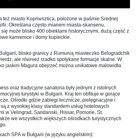
a też miasto Kopriwsztica, położone w paśmie Srednej
ofii. Określana często mianem miasta-skansenu,
 się może blisko 400 obiektami historycznymi, dużą część z
owe kamienice i domy kupieckie.
ułgarii, blisko granicy z Rumunią miasteczko Belogradchik
twierdz, ale również rzadko spotykane formacje skalne. W
eko jaskini Magura obejrzeć można unikatowe malowidła
ess oraz tradycyjne sanatoria były jednym z istotnych
cyjnej turystyki w Bułgarii. Kraj ten obfituje w gorące
nicze. Ośrodki gdzie zabiegi lecznicze, pielęgnacyjne i
są z wysokiej klasy standardem usług hotelowych
i w Velingrad, Sandanski, Hissar, Pomorie, St.
także we wszystkich większych ośrodkach turystycznych
go.
kach SPA w Bułgarii (w języku angielskim):