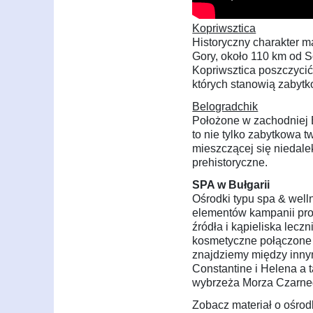
Kopriwsztica
Historyczny charakter m
Gory, około 110 km od S
Kopriwsztica poszczycić
których stanowią zabytk
Belogradchik
Położone w zachodniej B
to nie tylko zabytkowa 
mieszczącej się niedal
prehistoryczne.
SPA w Bułgarii
Ośrodki typu spa & welln
elementów kampanii promo
źródła i kąpieliska lecz
kosmetyczne połączone 
znajdziemy między innym
Constantine i Helena a 
wybrzeża Morza Czarne
Zobacz materiał o ośrod