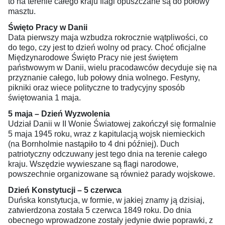
to na terenie całego kraju flagi opuszczane są do połowy
masztu.
Święto Pracy w Danii
Data pierwszy maja wzbudza rokrocznie wątpliwości, co
do tego, czy jest to dzień wolny od pracy. Choć oficjalne
Międzynarodowe Święto Pracy nie jest świętem
państwowym w Danii, wielu pracodawców decyduje się na
przyznanie całego, lub połowy dnia wolnego. Festyny,
pikniki oraz wiece polityczne to tradycyjny sposób
świętowania 1 maja.
5 maja – Dzień Wyzwolenia
Udział Danii w II Wonie Światowej zakończył się formalnie
5 maja 1945 roku, wraz z kapitulacją wojsk niemieckich
(na Bornholmie nastąpiło to 4 dni później). Duch
patriotyczny odczuwany jest tego dnia na terenie całego
kraju. Wszędzie wywieszane są flagi narodowe,
powszechnie organizowane są również parady wojskowe.
Dzień Konstytucji – 5 czerwca
Duńska konstytucja, w formie, w jakiej znamy ją dzisiaj,
zatwierdzona została 5 czerwca 1849 roku. Do dnia
obecnego wprowadzone zostały jedynie dwie poprawki, z