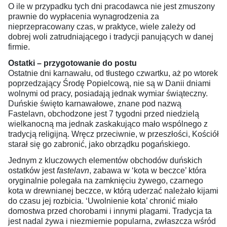
O ile w przypadku tych dni pracodawca nie jest zmuszony
prawnie do wypłacenia wynagrodzenia za
nieprzepracowany czas, w praktyce, wiele zależy od
dobrej woli zatrudniającego i tradycji panujących w danej
firmie.
Ostatki – przygotowanie do postu
Ostatnie dni karnawału, od tłustego czwartku, aż po wtorek
poprzedzający Środę Popielcową, nie są w Danii dniami
wolnymi od pracy, posiadają jednak wymiar świąteczny.
Duńskie święto karnawałowe, znane pod nazwą
Fastelavn, obchodzone jest 7 tygodni przed niedzielą
wielkanocną ma jednak zaskakująco mało wspólnego z
tradycją religijną. Wręcz przeciwnie, w przeszłości, Kościół
starał się go zabronić, jako obrządku pogańskiego.
Jednym z kluczowych elementów obchodów duńskich
ostatków jest
fastelavn
, zabawa w ‘kota w beczce’ która
oryginalnie polegała na zamknięciu żywego, czarnego
kota w drewnianej beczce, w którą uderzać należało kijami
do czasu jej rozbicia. ‘Uwolnienie kota’ chronić miało
domostwa przed chorobami i innymi plagami. Tradycja ta
jest nadal żywa i niezmiernie popularna, zwłaszcza wśród