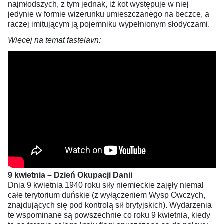
najmłodszych, z tym jednak, iż kot występuje w niej
jedynie w formie wizerunku umieszczanego na beczce, a
raczej imitującym ją pojemniku wypełnionym słodyczami.
Więcej na temat fastelavn:
9 kwietnia – Dzień Okupacji Danii
Dnia 9 kwietnia 1940 roku siły niemieckie zajęły niemal
całe terytorium duńskie (z wyłączeniem Wysp Owczych,
znajdujących się pod kontrolą sił brytyjskich). Wydarzenia
te wspominane są powszechnie co roku 9 kwietnia, kiedy