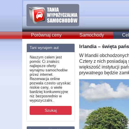
Porównaj ceny
Samochody
Cel
Irlandia – święta pań
Tani wynajem aut
W Irlandii obchodzonych
Naszym celem jest
Cztery z nich posiadają 
pomóc Ci znalezc
najlepsze oferty
większość instytucji pa
wynajmu samochodów
prywatnego będzie zamk
przez internet.
Rezerwacja online
pozwala czesto uzyskac
niskie ceny, o wiele
bardziej konkurencyjne
niz bezposrednio w
wypozyczalni..
Szukaj