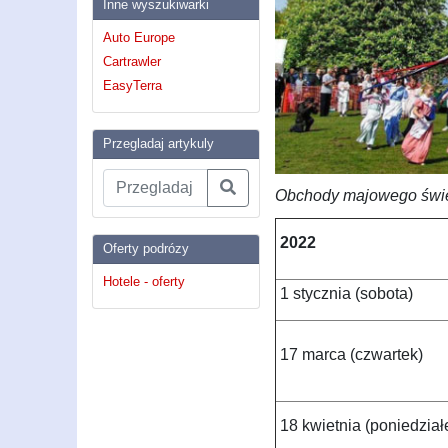
Inne wyszukiwarki
Auto Europe
Cartrawler
EasyTerra
Przegladaj artykuly
Obchody majowego święta
2022
Oferty podrózy
Hotele - oferty
1 stycznia (sobota)
17 marca (czwartek)
18 kwietnia (poniedział