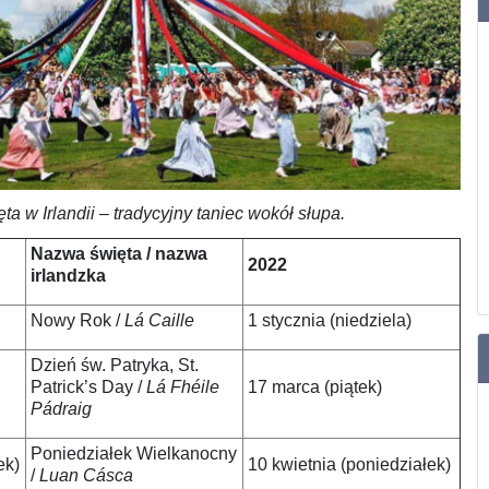
 w Irlandii – tradycyjny taniec wokół słupa.
Nazwa święta / nazwa
2022
irlandzka
Nowy Rok /
Lá Caille
1 stycznia (niedziela)
Dzień św. Patryka, St.
Patrick’s Day /
Lá Fhéile
17 marca (piątek)
Pádraig
Poniedziałek Wielkanocny
ek)
10 kwietnia (poniedziałek)
/
Luan Cásca