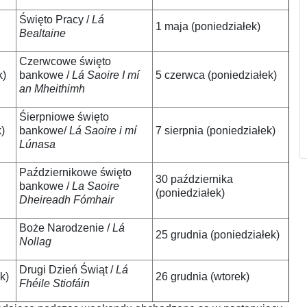
Święto Pracy /
Lá
1 maja (poniedziałek)
Bealtaine
Czerwcowe święto
k)
bankowe /
Lá Saoire I mí
5 czerwca (poniedziałek)
an Mheithimh
Śierpniowe święto
k)
bankowe/
Lá Saoire i mí
7 sierpnia (poniedziałek)
Lúnasa
Październikowe święto
30 października
bankowe /
La Saoire
(poniedziałek)
Dheireadh Fómhair
Boże Narodzenie /
Lá
25 grudnia (poniedziałek)
Nollag
Drugi Dzień Świąt /
Lá
k)
26 grudnia (wtorek)
Fhéile Stiofáin