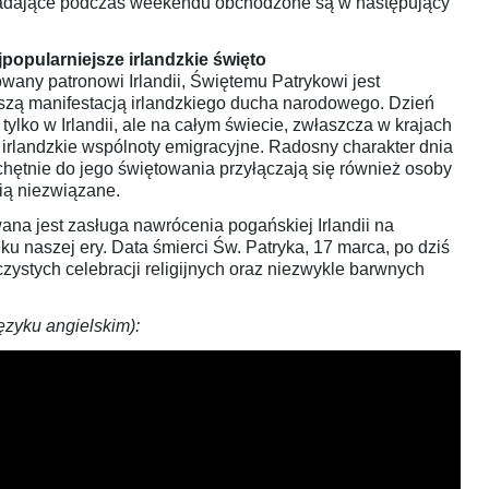
dające podczas weekendu obchodzone są w następujący
jpopularniejsze irlandzkie święto
owany patronowi Irlandii, Świętemu Patrykowi jest
jszą manifestacją irlandzkiego ducha narodowego. Dzień
 tylko w Irlandii, ale na całym świecie, zwłaszcza w krajach
irlandzkie wspólnoty emigracyjne. Radosny charakter dnia
 chętnie do jego świętowania przyłączają się również osoby
ią niezwiązane.
ana jest zasługa nawrócenia pogańskiej Irlandii na
ku naszej ery. Data śmierci Św. Patryka, 17 marca, po dziś
czystych celebracji religijnych oraz niezwykle barwnych
języku angielskim):