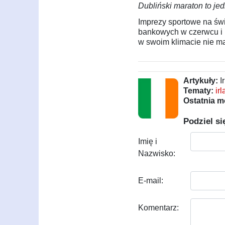
Dubliński maraton to je
Imprezy sportowe na św
bankowych w czerwcu i li
w swoim klimacie nie maj
Artykuły:
I
Tematy:
ir
Ostatnia m
Podziel si
Imię i
Nazwisko:
E-mail:
Komentarz: