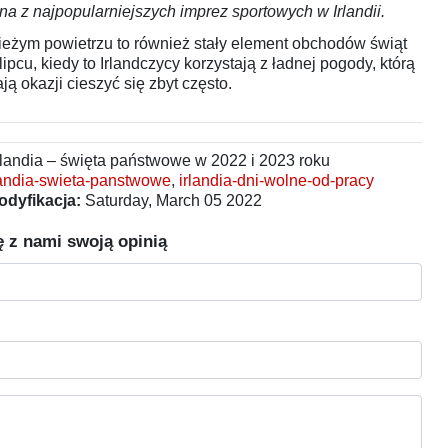
dna z najpopularniejszych imprez sportowych w Irlandii.
ieżym powietrzu to również stały element obchodów świąt
pcu, kiedy to Irlandczycy korzystają z ładnej pogody, którą
ą okazji cieszyć się zbyt często.
rlandia – święta państwowe w 2022 i 2023 roku
landia-swieta-panstwowe
,
irlandia-dni-wolne-od-pracy
odyfikacja:
Saturday, March 05 2022
ę z nami swoją opinią