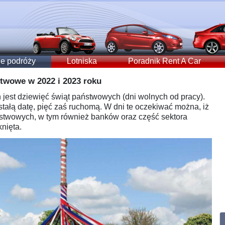
e podróży
Lotniska
Poradnik Rent A Car
stwowe w 2022 i 2023 roku
 jest dziewięć świąt państwowych (dni wolnych od pracy).
stałą datę, pięć zaś ruchomą. W dni te oczekiwać można, iż
ństwowych, w tym również banków oraz część sektora
nięta.