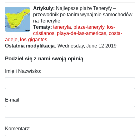
Artykuły:
Najlepsze plaże Teneryfy –
przewodnik po tanim wynajmie samochodów
na Teneryfie
Tematy:
teneryfa
,
plaze-teneryfy
,
los-
cristianos
,
playa-de-las-americas
,
costa-
adeje
,
los-gigantes
Ostatnia modyfikacja:
Wednesday, June 12 2019
Podziel się z nami swoją opinią
Imię i Nazwisko:
E-mail:
Komentarz: