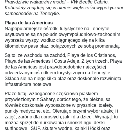
Prawdziwie wakacyjny model – VW Beetle Cabrio.
Kabriolety znajdują się w ofercie większości wypożyczani
samochodów na Teneryfie.
Playa de las Americas
Najpopularniejsze ośrodki turystyczne na Teneryfie
usytuowane są na południowym/południowo-zachodnim
wybrzeżu wyspy, wzdłuż ciągnącego się na kilka
kilometrów pasa plaż, połączonych ze sobą promenadą.
Są to, ze wschodu na zachód, Playa de los Cristianos,
Playa de las Americas i Costa Adeje. Z tych trzech, Playa
de las Americas jest prawdopodobnie najczęściej
odwiedzanym ośrodkiem turystycznym na Teneryfie.
Składa się na niego kilka plaż oraz doskonale rozwinięta
infrastruktura hotelowa.
Plaże tutaj, wzbogacone częściowo piaskiem
przywiezionym z Sahary, oprócz tego, że piekne, są
również doskonale wyposażone w prysznice, toalety,
punkty medyczne, etc.. Oferują olbrzymi wybór atrakcji i
zajęć, zaróno dla dorosłych, jak i dla dzieci. Wynająć tu
można sprzęt do nurkowania i snorkelingu, deski
surfingowe i SUP, skutery wodne, kajaki i łódki oraz