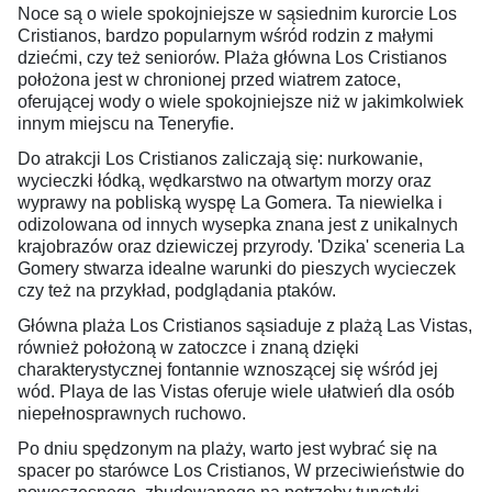
Noce są o wiele spokojniejsze w sąsiednim kurorcie Los
Cristianos, bardzo popularnym wśród rodzin z małymi
dziećmi, czy też seniorów. Plaża główna Los Cristianos
położona jest w chronionej przed wiatrem zatoce,
oferującej wody o wiele spokojniejsze niż w jakimkolwiek
innym miejscu na Teneryfie.
Do atrakcji Los Cristianos zaliczają się: nurkowanie,
wycieczki łódką, wędkarstwo na otwartym morzy oraz
wyprawy na pobliską wyspę La Gomera. Ta niewielka i
odizolowana od innych wysepka znana jest z unikalnych
krajobrazów oraz dziewiczej przyrody. 'Dzika' sceneria La
Gomery stwarza idealne warunki do pieszych wycieczek
czy też na przykład, podglądania ptaków.
Główna plaża Los Cristianos sąsiaduje z plażą Las Vistas,
również położoną w zatoczce i znaną dzięki
charakterystycznej fontannie wznoszącej się wśród jej
wód. Playa de las Vistas oferuje wiele ułatwień dla osób
niepełnosprawnych ruchowo.
Po dniu spędzonym na plaży, warto jest wybrać się na
spacer po starówce Los Cristianos, W przeciwieństwie do