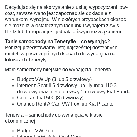
Decydując się na skorzystanie z usług wypożyczani low-
cost, zawsze warto jest zapoznać się dokładnie z
warunkami wynajmu. W niektórych przypadkach okazać
się może iż w ostatecznym rachunku wynajem z Avis,
Hertz lub Europcar jest jednak tańszym rozwiązaniem.
Tanie samochody na Teneryfie – co wynająć?
Poniżej przedstawiamy listę najczęściej dostępnych
modeli w poszczególnych klasach do wynajęcia na
lotniskach Teneryfy.
Małe samochody miejskie do wynajęcia Teneryfa
Budget: VW Up (3 lub 5-drzwiowy)
Interrent: Seat ii 5-drzwiowy lub Hyundai i10 3-
drzwiowy oraz nieco droższy 5-drzwiowy Fiat Panda
Goldcar: Fiat 500 (3-drzwiowy)
Orlando Rent A Car: VW Fox lub Kia Picanto
Teneryfa – samochody do wynajęcia w klasie
ekonomicznej
Budget: VW Polo
Interrent: VW Polo, Opel Corsa