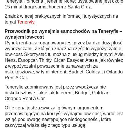
Teneryfa Północna (Tenerife Norte) usytuowane jest około
15 minut drogi samochodem z Santa Cruz.
Znajdź więcej praktycznych informacji turystycznych na
temat
Teneryfy
.
Przewodnik po wynajmie samochodów na Teneryfie –
wynajem low-cost
Rynek rent-a-car opanowany jest przez bardzo dużą ilość
wypożyczalni, z których znaczna część to wypożyczalnie
low-cost. Skorzystać tu można z usług między innymi Avis,
Hertz, Europcar, Thirfty, Cicar, Easycar, Atesa, jak również
z wypożyczalni powszechnie uznawanych za
nskokosztowe, w tym Interrent, Budget, Goldcar, i Orlando
Rent A Car.
Teneryfie zdominowany jest przez wypożyczalnie
niskokosztowe, takie jak Interrent, Budget, Goldcar i
Orlando Rent A Car.
O ile cena jest zazwyczaj głównym argumentem
przemawiającym na korzyść wynajmu low-cost, warto jest
wziąć pod uwagę następujące niedogodności, które
zazwyczaj wiążą się z tego typu usługą: