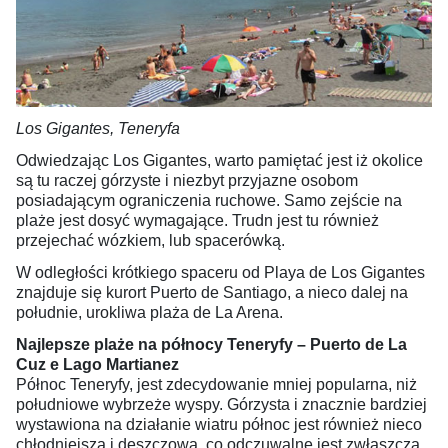
Los Gigantes, Teneryfa
Odwiedzając Los Gigantes, warto pamiętać jest iż okolice
są tu raczej górzyste i niezbyt przyjazne osobom
posiadającym ograniczenia ruchowe. Samo zejście na
plaże jest dosyć wymagające. Trudn jest tu również
przejechać wózkiem, lub spacerówką.
W odległości krótkiego spaceru od Playa de Los Gigantes
znajduje się kurort Puerto de Santiago, a nieco dalej na
południe, urokliwa plaża de La Arena.
Najlepsze plaże na północy Teneryfy – Puerto de La
Cuz e Lago Martianez
Północ Teneryfy, jest zdecydowanie mniej popularna, niż
południowe wybrzeże wyspy. Górzysta i znacznie bardziej
wystawiona na działanie wiatru północ jest również nieco
chłodniejsza i deszczowa, co odczuwalne jest zwłaszcza