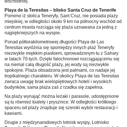
wschodniej.
Playa de la Teresitas – blisko Santa Cruz de Tenerife
Pomimo iż stolica Teneryfy, Sant Cruz, nie posiada plaży
miejskiej, w odległości około 9 km na północny wschód od
centrum miasta rozciąga się plaża uznawana za jedną z
najpiękniejszych na wyspie.
Ponad półtorakilometrowej długości Playa de Las
Teresitas wyróżnia się spomiędzy innych plaż Teneryfy
niezwykle miękkim piaskiem, sprowadzonym tu z Sahary
w latach 70-tych. Dzięki falochronowi rozciągającemu się
na niemal całą długość plaży, jej wody są niezwykle
spokojne. Plaża obsadzona jest palmami, co nadaje jej
tropikalnego charakteru. W okolicy Playa de las Teresitas
zwraca uwagę brak wielopiętrowych hoteli i wysokich
budynków, sama plaża zaś z rzadka się zapełnia.
Na plaży wynająć można leżaki i parasole, udostępnione
są tu również toalety i prysznice. W odległości krótkiego
spaceru od plaży znajduje się szeroki wybór restauracji i
kawiarni.
Drugie z międzynarodowych lotnisk wyspy, Lotnisko