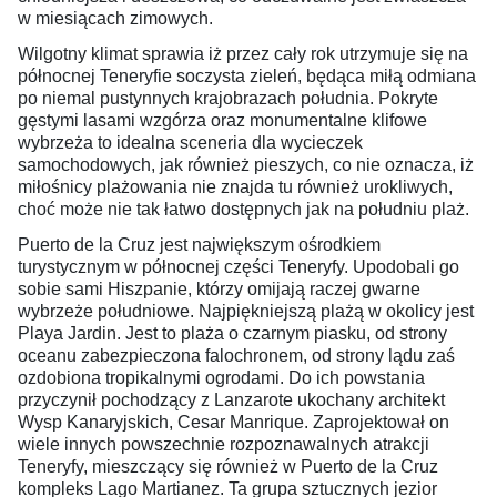
w miesiącach zimowych.
Wilgotny klimat sprawia iż przez cały rok utrzymuje się na
północnej Teneryfie soczysta zieleń, będąca miłą odmiana
po niemal pustynnych krajobrazach południa. Pokryte
gęstymi lasami wzgórza oraz monumentalne klifowe
wybrzeża to idealna sceneria dla wycieczek
samochodowych, jak również pieszych, co nie oznacza, iż
miłośnicy plażowania nie znajda tu również urokliwych,
choć może nie tak łatwo dostępnych jak na południu plaż.
Puerto de la Cruz jest największym ośrodkiem
turystycznym w północnej części Teneryfy. Upodobali go
sobie sami Hiszpanie, którzy omijają raczej gwarne
wybrzeże południowe. Najpiękniejszą plażą w okolicy jest
Playa Jardin. Jest to plaża o czarnym piasku, od strony
oceanu zabezpieczona falochronem, od strony lądu zaś
ozdobiona tropikalnymi ogrodami. Do ich powstania
przyczynił pochodzący z Lanzarote ukochany architekt
Wysp Kanaryjskich, Cesar Manrique. Zaprojektował on
wiele innych powszechnie rozpoznawalnych atrakcji
Teneryfy, mieszczący się również w Puerto de la Cruz
kompleks Lago Martianez. Ta grupa sztucznych jezior