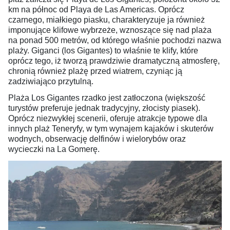
km na północ od Playa de Las Americas. Oprócz
czarnego, miałkiego piasku, charakteryzuje ja również
imponujące klifowe wybrzeże, wznoszące się nad plaża
na ponad 500 metrów, od którego właśnie pochodzi nazwa
plaży. Giganci (los Gigantes) to właśnie te klify, które
oprócz tego, iż tworzą prawdziwie dramatyczną atmosferę,
chronią również plażę przed wiatrem, czyniąc ją
zadziwiająco przytulną.
Plaża Los Gigantes rzadko jest zatłoczona (większość
turystów preferuje jednak tradycyjny, złocisty piasek).
Oprócz niezwykłej scenerii, oferuje atrakcje typowe dla
innych plaż Teneryfy, w tym wynajem kajaków i skuterów
wodnych, obserwację delfinów i wielorybów oraz
wycieczki na La Gomerę.