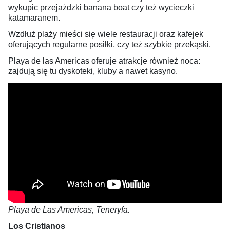
wykupic przejażdzki banana boat czy też wycieczki
katamaranem.
Wzdłuż plaży mieści się wiele restauracji oraz kafejek
oferujących regularne posiłki, czy też szybkie przekąski.
Playa de las Americas oferuje atrakcje również noca:
zajdują się tu dyskoteki, kluby a nawet kasyno.
Playa de Las Americas, Teneryfa.
Los Cristianos