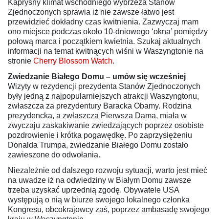
Kapryśny klimat wschodniego wybrzeża Stanów
Zjednoczonych sprawia iż nie zawsze łatwo jest
przewidzieć dokładny czas kwitnienia. Zazwyczaj mam
ono miejsce podczas około 10-dniowego ‘okna’ pomiędzy
połową marca i początkiem kwietnia. Szukaj aktualnych
informacji na temat kwitnących wiśni w Waszyngtonie na
stronie
Cherry Blossom Watch
.
Zwiedzanie Białego Domu – umów się wcześniej
Wizyty w rezydencji prezydenta Stanów Zjednoczonych
były jedną z najpopularniejszych atrakcji Waszyngtonu,
zwłaszcza za prezydentury Baracka Obamy. Rodzina
prezydencka, a zwłaszcza Pierwsza Dama, miała w
zwyczaju zaskakiwanie zwiedzających poprzez osobiste
pozdrowienie i krótka pogawędkę. Po zaprzysiężeniu
Donalda Trumpa, zwiedzanie Białego Domu zostało
zawieszone do odwołania.
Niezależnie od dalszego rozwoju sytuacji, warto jest mieć
na uwadze iż na odwiedziny w Białym Domu zawsze
trzeba uzyskać uprzednią zgodę. Obywatele USA
występują o nią w biurze swojego lokalnego członka
Kongresu, obcokrajowcy zaś, poprzez ambasadę swojego