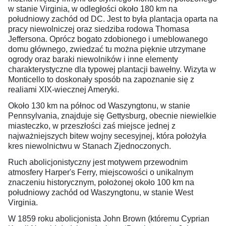
w stanie Virginia, w odległości około 180 km na
południowy zachód od DC. Jest to była plantacja oparta na
pracy niewolniczej oraz siedziba rodowa Thomasa
Jeffersona. Oprócz bogato zdobionego i umeblowanego
domu głównego, zwiedzać tu można pięknie utrzymane
ogrody oraz baraki niewolników i inne elementy
charakterystyczne dla typowej plantacji bawełny. Wizyta w
Monticello to doskonały sposób na zapoznanie się z
realiami XIX-wiecznej Ameryki.
Około 130 km na północ od Waszyngtonu, w stanie
Pennsylvania, znajduje się Gettysburg, obecnie niewielkie
miasteczko, w przeszłości zaś miejsce jednej z
najważniejszych bitew wojny secesyjnej, która położyła
kres niewolnictwu w Stanach Zjednoczonych.
Ruch abolicjonistyczny jest motywem przewodnim
atmosfery Harper's Ferry, miejscowości o unikalnym
znaczeniu historycznym, położonej około 100 km na
południowy zachód od Waszyngtonu, w stanie West
Virginia.
W 1859 roku abolicjonista John Brown (któremu Cyprian