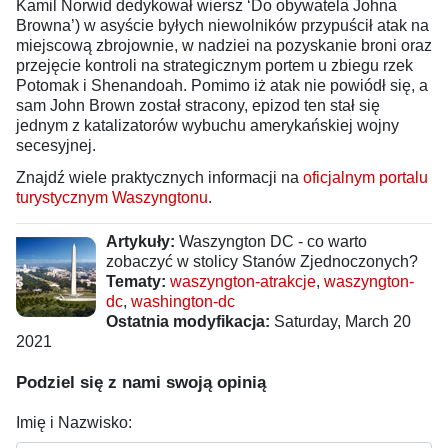
Kamil Norwid dedykował wiersz ‘Do obywatela Johna
Browna’) w asyście byłych niewolników przypuścił atak na
miejscową zbrojownie, w nadziei na pozyskanie broni oraz
przejęcie kontroli na strategicznym portem u zbiegu rzek
Potomak i Shenandoah. Pomimo iż atak nie powiódł się, a
sam John Brown został stracony, epizod ten stał się
jednym z katalizatorów wybuchu amerykańskiej wojny
secesyjnej.
Znajdź wiele praktycznych informacji na
oficjalnym portalu
turystycznym Waszyngtonu
.
Artykuły:
Waszyngton DC - co warto
zobaczyć w stolicy Stanów Zjednoczonych?
Tematy:
waszyngton-atrakcje
,
waszyngton-
dc
,
washington-dc
Ostatnia modyfikacja:
Saturday, March 20
2021
Podziel się z nami swoją opinią
Imię i Nazwisko: