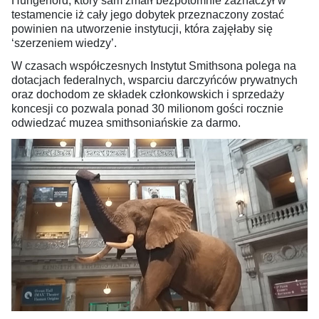
Hungerford, który sam zmarł bezpotomnie zaznaczył w
testamencie iż cały jego dobytek przeznaczony zostać
powinien na utworzenie instytucji, która zajęłaby się
‘szerzeniem wiedzy’.
W czasach współczesnych Instytut Smithsona polega na
dotacjach federalnych, wsparciu darczyńców prywatnych
oraz dochodom ze składek członkowskich i sprzedaży
koncesji co pozwala ponad 30 milionom gości rocznie
odwiedzać muzea smithsoniańskie za darmo.