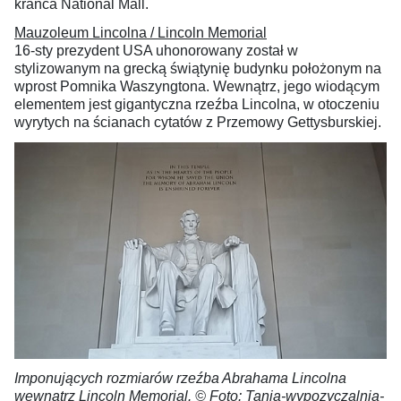
krańca National Mall.
Mauzoleum Lincolna / Lincoln Memorial
16-sty prezydent USA uhonorowany został w
stylizowanym na grecką świątynię budynku położonym na
wprost Pomnika Waszyngtona. Wewnątrz, jego wiodącym
elementem jest gigantyczna rzeźba Lincolna, w otoczeniu
wyrytych na ścianach cytatów z Przemowy Gettysburskiej.
Imponujących rozmiarów rzeźba Abrahama Lincolna
wewnątrz Lincoln Memorial. © Foto: Tania-wypozyczalnia-