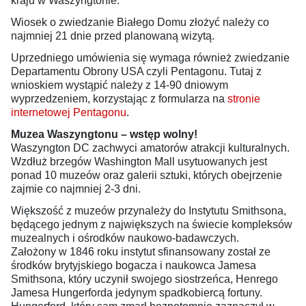
kraju w Waszyngtonie.
Wiosek o zwiedzanie Białego Domu złożyć należy co
najmniej 21 dnie przed planowaną wizytą.
Uprzedniego umówienia się wymaga również zwiedzanie
Departamentu Obrony USA czyli Pentagonu. Tutaj z
wnioskiem wystąpić należy z 14-90 dniowym
wyprzedzeniem, korzystając z formularza na
stronie
internetowej Pentagonu
.
Muzea Waszyngtonu – wstęp wolny!
Waszyngton DC zachwyci amatorów atrakcji kulturalnych.
Wzdłuż brzegów Washington Mall usytuowanych jest
ponad 10 muzeów oraz galerii sztuki, których obejrzenie
zajmie co najmniej 2-3 dni.
Większość z muzeów przynależy do Instytutu Smithsona,
będącego jednym z największych na świecie kompleksów
muzealnych i ośrodków naukowo-badawczych.
Założony w 1846 roku instytut sfinansowany został ze
środków brytyjskiego bogacza i naukowca Jamesa
Smithsona, który uczynił swojego siostrzeńca, Henrego
Jamesa Hungerforda jedynym spadkobiercą fortuny.