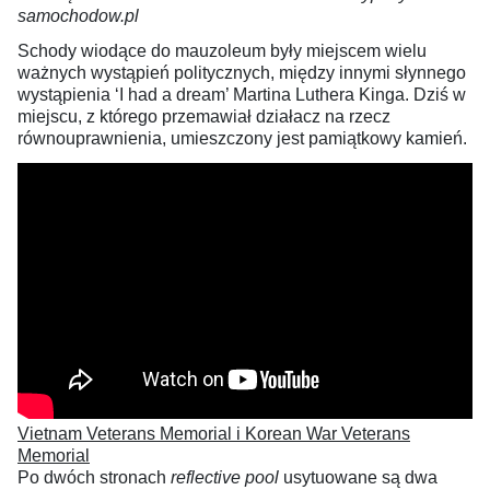
samochodow.pl
Schody wiodące do mauzoleum były miejscem wielu
ważnych wystąpień politycznych, między innymi słynnego
wystąpienia ‘I had a dream’ Martina Luthera Kinga. Dziś w
miejscu, z którego przemawiał działacz na rzecz
równouprawnienia, umieszczony jest pamiątkowy kamień.
Vietnam Veterans Memorial i Korean War Veterans
Memorial
Po dwóch stronach
reflective pool
usytuowane są dwa