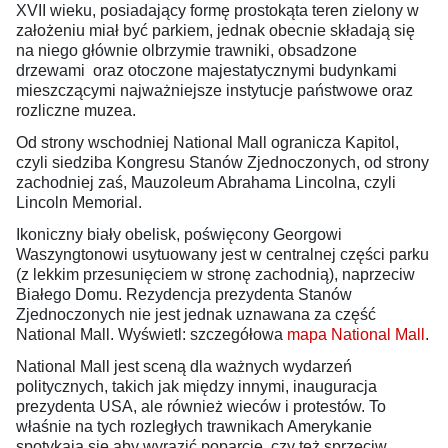
XVII wieku, posiadający formę prostokąta teren zielony w
założeniu miał być parkiem, jednak obecnie składają się
na niego głównie olbrzymie trawniki, obsadzone
drzewami oraz otoczone majestatycznymi budynkami
mieszczącymi najważniejsze instytucje państwowe oraz
rozliczne muzea.
Od strony wschodniej National Mall ogranicza Kapitol,
czyli siedziba Kongresu Stanów Zjednoczonych, od strony
zachodniej zaś, Mauzoleum Abrahama Lincolna, czyli
Lincoln Memorial.
Ikoniczny biały obelisk, poświęcony Georgowi
Waszyngtonowi usytuowany jest w centralnej części parku
(z lekkim przesunięciem w stronę zachodnią), naprzeciw
Białego Domu. Rezydencja prezydenta Stanów
Zjednoczonych nie jest jednak uznawana za część
National Mall. Wyświetl: szczegółowa
mapa National Mall
.
National Mall jest sceną dla ważnych wydarzeń
politycznych, takich jak między innymi, inauguracja
prezydenta USA, ale również wieców i protestów. To
właśnie na tych rozległych trawnikach Amerykanie
spotykają się aby wyrazić poparcie, czy też sprzeciw