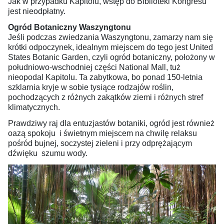
Jak w przypadku Kapitolu, wstęp do Biblioteki Kongresu
jest nieodpłatny.
Ogród Botaniczny Waszyngtonu
Jeśli podczas zwiedzania Waszyngtonu, zamarzy nam się
krótki odpoczynek, idealnym miejscem do tego jest United
States Botanic Garden, czyli ogród botaniczny, położony w
południowo-wschodniej części National Mall, tuż
nieopodal Kapitolu. Ta zabytkowa, bo ponad 150-letnia
szklarnia kryje w sobie tysiące rodzajów roślin,
pochodzących z różnych zakątków ziemi i różnych stref
klimatycznych.
Prawdziwy raj dla entuzjastów botaniki, ogród jest również
oazą spokoju i świetnym miejscem na chwilę relaksu
pośród bujnej, soczystej zieleni i przy odprężającym
dźwięku szumu wody.