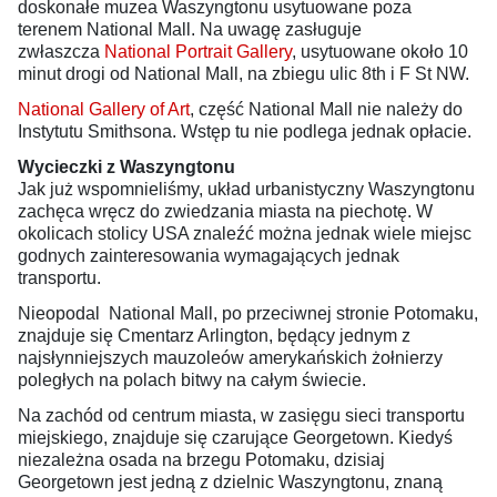
doskonałe muzea Waszyngtonu usytuowane poza
terenem National Mall. Na uwagę zasługuje
zwłaszcza
National Portrait Gallery
, usytuowane około 10
minut drogi od National Mall, na zbiegu ulic 8th i F St NW.
National Gallery of Art
, część National Mall nie należy do
Instytutu Smithsona. Wstęp tu nie podlega jednak opłacie.
Wycieczki z Waszyngtonu
Jak już wspomnieliśmy, układ urbanistyczny Waszyngtonu
zachęca wręcz do zwiedzania miasta na piechotę. W
okolicach stolicy USA znaleźć można jednak wiele miejsc
godnych zainteresowania wymagających jednak
transportu.
Nieopodal National Mall, po przeciwnej stronie Potomaku,
znajduje się Cmentarz Arlington, będący jednym z
najsłynniejszych mauzoleów amerykańskich żołnierzy
poległych na polach bitwy na całym świecie.
Na zachód od centrum miasta, w zasięgu sieci transportu
miejskiego, znajduje się czarujące Georgetown. Kiedyś
niezależna osada na brzegu Potomaku, dzisiaj
Georgetown jest jedną z dzielnic Waszyngtonu, znaną