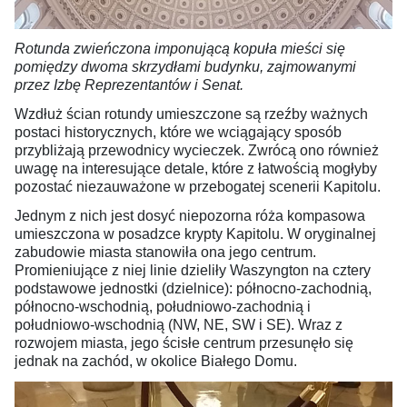
Rotunda zwieńczona imponującą kopuła mieści się
pomiędzy dwoma skrzydłami budynku, zajmowanymi
przez Izbę Reprezentantów i Senat.
Wzdłuż ścian rotundy umieszczone są rzeźby ważnych
postaci historycznych, które we wciągający sposób
przybliżają przewodnicy wycieczek. Zwrócą ono również
uwagę na interesujące detale, które z łatwością mogłyby
pozostać niezauważone w przebogatej scenerii Kapitolu.
Jednym z nich jest dosyć niepozorna róża kompasowa
umieszczona w posadzce krypty Kapitolu. W oryginalnej
zabudowie miasta stanowiła ona jego centrum.
Promieniujące z niej linie dzieliły Waszyngton na cztery
podstawowe jednostki (dzielnice): północno-zachodnią,
północno-wschodnią, południowo-zachodnią i
południowo-wschodnią (NW, NE, SW i SE). Wraz z
rozwojem miasta, jego ścisłe centrum przesunęło się
jednak na zachód, w okolice Białego Domu.