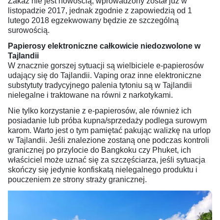
Zakaz nie jest nowością; wprowadzony został już w
listopadzie 2017, jednak zgodnie z zapowiedzią od 1
lutego 2018 egzekwowany będzie ze szczególną
surowością.
Papierosy elektroniczne całkowicie niedozwolone w
Tajlandii
W znacznie gorszej sytuacji są wielbiciele e-papierosów
udający się do Tajlandii. Vaping oraz inne elektroniczne
substytuty tradycyjnego palenia tytoniu są w Tajlandii
nielegalne i traktowane na równi z narkotykami.
Nie tylko korzystanie z e-papierosów, ale również ich
posiadanie lub próba kupna/sprzedaży podlega surowym
karom. Warto jest o tym pamiętać pakując walizkę na urlop
w Tajlandii. Jeśli znalezione zostaną one podczas kontroli
granicznej po przylocie do Bangkoku czy Phuket, ich
właściciel może uznać się za szczęściarza, jeśli sytuacja
skończy się jedynie konfiskatą nielegalnego produktu i
pouczeniem ze strony straży granicznej.