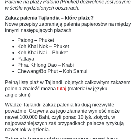
Palenie na plaży Patong (Phuket) dozwolone jest jedynie
w ściśle wydzielonych obszarach.
Zakaz palenia Tajlandia – które plaże?
Nowe przepisy zabraniają palenia papierosów na między
innymi następujących plażach:
Patong – Phuket
Koh Khai Nok – Phuket
Koh Khai Nai – Phuket
Pattaya
Phra, Khlong Dao – Krabi
Chewang/Bo Phut – Koh Samui
Pełną listę plaż w Tajlandii objętych całkowitym zakazem
palenia znaleźć można
tutaj
(materiał w języku
angielskim).
Władze Tajlandii zakaz palenia traktują niezwykle
poważnie. Grzywna za jego złamanie wynieść może
nawet 100.000 Baht, czyli ponad 10 tyś. złotych, w
najpoważniejszych zaś przypadkach palacze ryzykują
nawet rok więzienia.