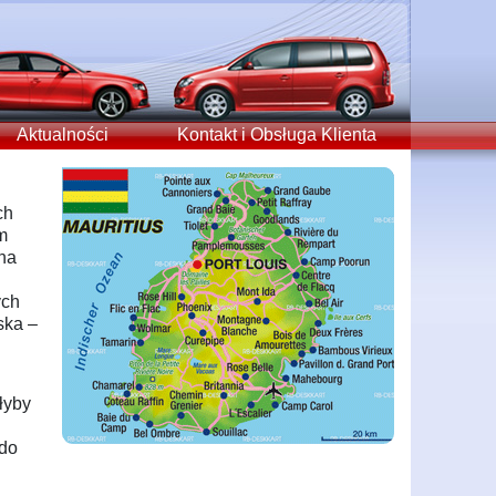
Aktualności
Kontakt i Obsługa Klienta
ch
m
pna
ych
ska –
łyby
 do