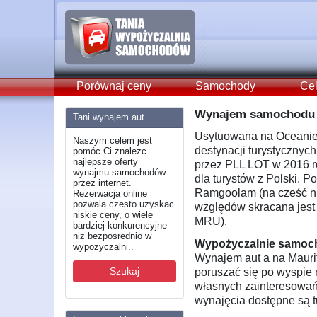
Porównaj ceny
Samochody
Cel
Wynajem samochodu M
Tani wynajem aut
Usytuowana na Oceanie 
Naszym celem jest
destynacji turystyczny
pomóc Ci znalezc
najlepsze oferty
przez PLL LOT w 2016 ro
wynajmu samochodów
dla turystów z Polski. P
przez internet.
Ramgoolam (na cześć nie
Rezerwacja online
pozwala czesto uzyskac
względów skracana jest 
niskie ceny, o wiele
MRU).
bardziej konkurencyjne
niz bezposrednio w
Wypożyczalnie samoc
wypozyczalni..
Wynajem aut a na Maurit
Szukaj
poruszać się po wyspie 
własnych zainteresowań.
wynajęcia dostępne są tu