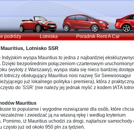
e podróży
Lotniska
Poradnik Rent A Car
auritius, Lotnisko SSR
Indyjskim wyspa Mauritius to jedna z najbardziej ekskluzywny
ch. Dzięki bezpośrednim połączeniom czarterowym uruchomiony
ku (wyloty z Warszawy), wyspa stała się nieco bardziej dostę
ort lotniczy obsługujący Mauritius nosi nazwę Sir Seewoosagur
żyjącego już lokalnego polityka i premiera), która z praktyczn
często do 'SSR' (nie należy jej jednak mylić z kodem IATA lotni
hodów Mauritius
iusie to popularne i wygodne rozwiązanie dla osób, które chcia
niezależnie i zwiedzać ją na własną rękę i według kryterium
 Pomimo, iż Mauritius uchodzi za drogi, najtańsze samochody
 często już od około 950 pln za tydzień.