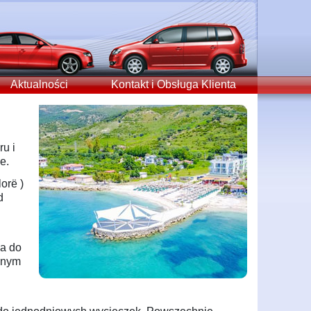
Aktualności
Kontakt i Obsługa Klienta
ru i
e.
orë )
d
ma do
ażnym