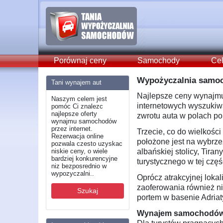
Porównaj ceny
Samochody
Cel
Wypożyczalnia samoch
Tani wynajem aut
Najlepsze ceny wynajm
Naszym celem jest
internetowych wyszukiwar
pomóc Ci znalezc
najlepsze oferty
zwrotu auta w polach p
wynajmu samochodów
przez internet.
Trzecie, co do wielkości
Rezerwacja online
położone jest na wybrze
pozwala czesto uzyskac
niskie ceny, o wiele
albańskiej stolicy, Tira
bardziej konkurencyjne
turystycznego w tej czę
niz bezposrednio w
wypozyczalni..
Oprócz atrakcyjnej lokal
zaoferowania również ni
Szukaj
portem w basenie Adriat
Wynajem samochodów Vl