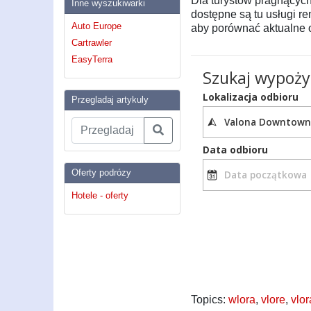
Dla turystów pragnącyc
Inne wyszukiwarki
dostępne są tu usługi r
Auto Europe
aby porównać aktualne o
Cartrawler
EasyTerra
Przegladaj artykuly
Oferty podrózy
Hotele - oferty
Topics:
wlora
,
vlore
,
vlor