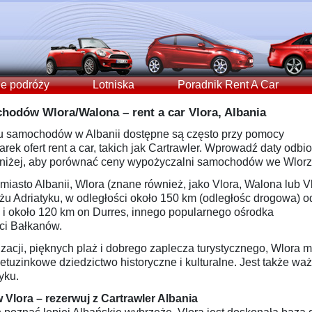
e podróży
Lotniska
Poradnik Rent A Car
odów Wlora/Walona – rent a car Vlora, Albania
u samochodów w Albanii dostępne są często przy pomocy
ek ofert rent a car, takich jak Cartrawler. Wprowadź daty odbio
oniżej, aby porównać ceny wypożyczalni samochodów we Wlorz
 miasto Albanii, Wlora (znane również, jako Vlora, Walona lub Vl
żu Adriatyku, w odległości około 150 km (odległośc drogowa) o
ny i około 120 km on Durres, innego popularnego ośrodka
ści Bałkanów.
izacji, pięknych plaż i dobrego zaplecza turystycznego, Wlora 
etuzinkowe dziedzictwo historyczne i kulturalne. Jest także w
yku.
ora – rezerwuj z Cartrawler Albania