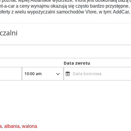
h poznać lepiej Albańskie wybrzeże, Vlora jest doskonałą baz
ent-a-car a ceny wynajmu okazują się często bardzo przystępne.
ferty z wielu wypożyczalni samochodów Vlore, w tym: AddCar, Sur
a
,
albania
,
walona